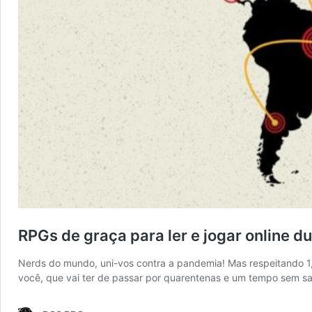
RPGs de graça para ler e jogar online d
Nerds do mundo, uni-vos contra a pandemia! Mas respeitando 1,5 m
você, que vai ter de passar por quarentenas e um tempo sem s