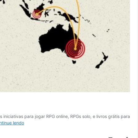
niciativas para jogar RPG online, RPGs solo, e livros grátis para
RPGs
ntinue lendo
de
graça