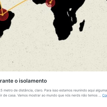
urante o isolamento
etro de distância, claro. Para isso estamos reunindo aqui algumas i
air de casa. Vamos mostrar ao mundo que nós nerds não temos …
Co