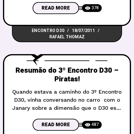
acontecerá o nosso 4º Encontro D30
READ MORE
378
deste ano. O encontro será realizado no
mesmo local dos encontro anteriores, na
ENCONTRO D30
18/07/2011
SQS 306 Bloco E Salão de Festas –
RAFAEL THOMAZ
Resumão do 3º Encontro D30 –
Piratas!
Quando estava a caminho do 3º Encontro
D30, vinha conversando no carro com o
Janary sobre a dimensão que o D30 está
assumindo no universo rpgístico de
Brasília. Pode parecer piegas, mas
READ MORE
487
realmente estamos surpresos com a