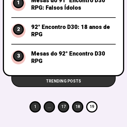
Mesas do 91° Encontro D30
1
RPG: Falsos Ídolos
92° Encontro D30: 18 anos de
2
RPG
Mesas do 92° Encontro D30
3
RPG
TRENDING POSTS
1
...
17
18
19