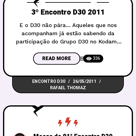
3º Encontro D30 2011
E o D30 não pára… Aqueles que nos
acompanham já estão sabendo da
participação do Grupo D30 no Kodama
neste final de semana próximo. Mas a
postagem de hoje é para anunciar o
READ MORE
336
nosso 3º Encontro D30 deste ano. Todos
que foram no último Encontro puderam
ENCONTRO D30
26/05/2011
conferir como foi um grande sucesso em
RAFAEL THOMAZ
todos os