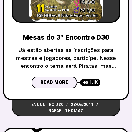
Mesas do 3º Encontro D30
Já estão abertas as inscrições para
mestres e jogadores, participe! Nesse
encontro o tema será Piratas, mas
vejam a criatividade dos mestres para
adaptar a ideia aos seus
READ MORE
1.1K
sistemas/cenários preferidos! inscreva-
se pelo e-mail encontro@d30rpg.com.br
ENCONTRO D30
28/05/2011
Lembrem-se que o 3º Encontro D30
RAFAEL THOMAZ
será no dia 11 de Junho das 9h às 19h no
mesmo local onde