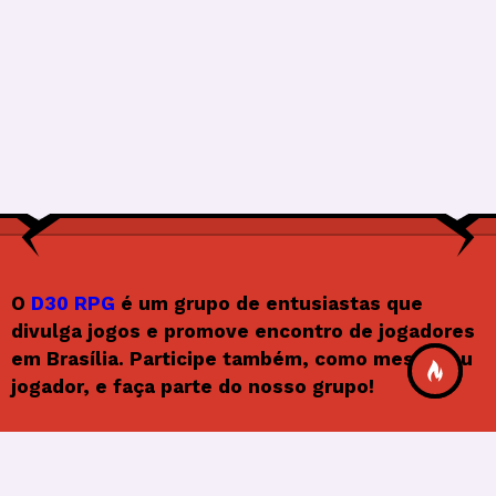
O
D30 RPG
é um grupo de entusiastas que
divulga jogos e promove encontro de jogadores
em Brasília. Participe também, como mestre ou
jogador, e faça parte do nosso grupo!
Siga o D30RPG
F
In
X
Y
F