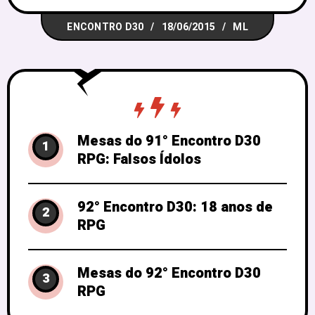
que quiserem. Esse desafio é apenas
ENCONTRO D30
18/06/2015
ML
para ajudar na criatividade. As inscrições
para mestres estão encerradas, mas se
você quer muito mestrar leve sua
Mesas do 91° Encontro D30
1
RPG: Falsos Ídolos
92° Encontro D30: 18 anos de
2
RPG
Mesas do 92° Encontro D30
3
RPG