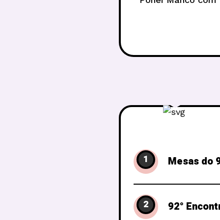
feira 
1
Mesas do 9
2
92° Encont