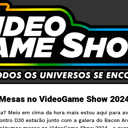
Mesas no VideoGame Show 202
za? Meio em cima da hora mais estou aqui para av
ontro D30 estarão junto com a galera do Bacon Ar
algumas mesas no VideoGame Show 2024 , o eve