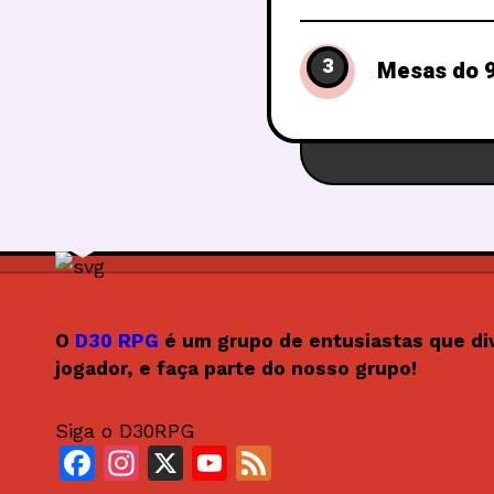
3
Mesas do 9
O
D30 RPG
é um grupo de entusiastas que di
jogador, e faça parte do nosso grupo!
Siga o D30RPG
F
In
X
Y
F