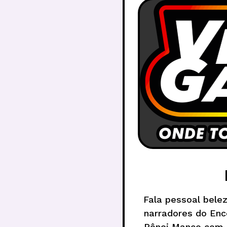
Fala pessoal bele
narradores do Enc
Pônei Manco com 