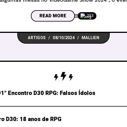
(11/10) e vai até domingo dia (13/10) no estaciona
READ MORE
253
ARTIGOS
08/10/2024
MALLIEN
1° Encontro D30 RPG: Falsos Ídolos
ro D30: 18 anos de RPG