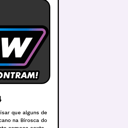
4
isar que alguns de
cano na Birosca do
nto começa sexta-