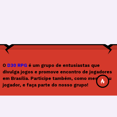
O
D30 RPG
é um grupo de entusiastas que
divulga jogos e promove encontro de jogadores
em Brasília. Participe também, como mestre ou
jogador, e faça parte do nosso grupo!
Siga o D30RPG
F
In
X
Y
F
a
st
o
e
© 2026
Frenify
, All Rights Reserved.