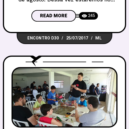
Shopping Pier 21, a partir das 9h até as
19h. Mestres ainda podem se inscrever
READ MORE
245
nesse link, e os jogadores não precisam
se inscrever, basta chegar lá e se
ENCONTRO D30
25/07/2017
ML
divertir. Esse é um evento para todo
mundo, novatos e veteranos, e até