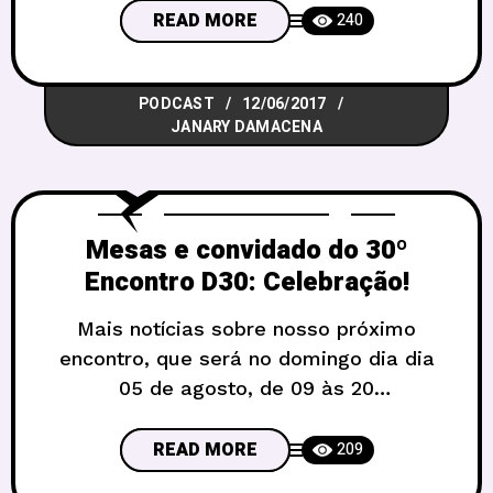
estrada de 9 anos de encontros e de
READ MORE
240
muito RPG. Pode ser apenas uma lenda,
mas contam que esses jovens antigos se
PODCAST
12/06/2017
encontraram nas mesas de Brasília e
JANARY DAMACENA
sentiram vontade de
Mesas e convidado do 30º
Encontro D30: Celebração!
Mais notícias sobre nosso próximo
encontro, que será no domingo dia dia
05 de agosto, de 09 às 20
horas, novemente no Sesc da 913
Sul. Vamos comemorar 4 anos de D30
READ MORE
209
em grande estilo, e por isso o tema do