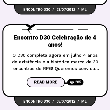
30o Encontro D30 de RPG
ENCONTRO D30
23/07/2012
ML
será Celebração! Qualquer festa é válida
nesse tema. Do aniversário de criança
em mesas de terror,
Encontro D30 Celebração de 4
anos!
O D30 completa agora em julho 4 anos
de existência e a histórica marca de 30
encontros de RPG! Queremos convidar
todos vocês para um encontro muito
especial, em comemoração por essas
READ MORE
285
datas. Com direito a bolo, velas, e muita
celebração… Esse, inclusive, será o
ENCONTRO D30
05/07/2012
ML
tema do 30o Encontro D30 de RPG:
Celebração! Qualquer festa