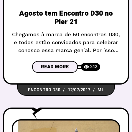
Agosto tem Encontro D30 no
Pier 21
Chegamos à marca de 50 encontros D30,
e todos estão convidados para celebrar
conosco essa marca genial. Por isso
mesmo o próprio tema do encontro será
esse, Celebração! Que pode ser um
READ MORE
242
aniversário (aliás o D30 está fazendo 9
anos), pode ser um casamento entre
ENCONTRO D30
12/07/2017
ML
casas rivais, o nascimento de um novo
enviado, o equinócio