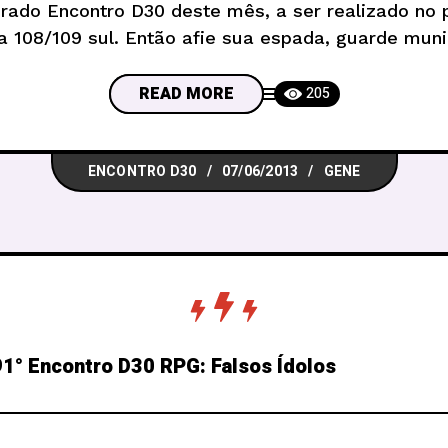
rado Encontro D30 deste mês, a ser realizado no p
a 108/109 sul. Então afie sua espada, guarde mun
exércitos pois estamos de volta com força
READ MORE
205
ENCONTRO D30
07/06/2013
GENE
1° Encontro D30 RPG: Falsos Ídolos