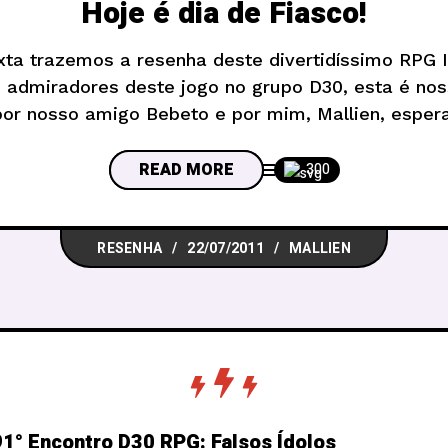
Hoje é dia de Fiasco!
xta trazemos a resenha deste divertidíssimo RPG 
 admiradores deste jogo no grupo D30, esta é nos
 por nosso amigo Bebeto e por mim, Mallien, espe
os mirabolantes deram errado? Sua mulher te trai
melhor
READ MORE
300
RESENHA
22/07/2011
MALLIEN
1° Encontro D30 RPG: Falsos Ídolos