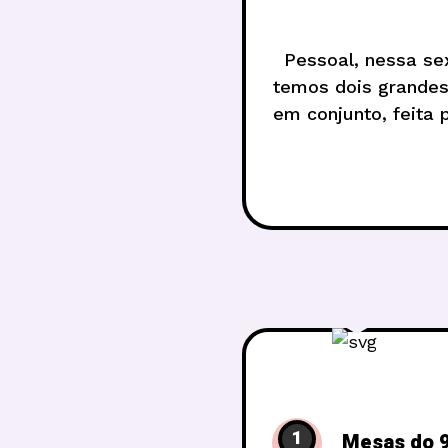
Pessoal, nessa se
temos dois grandes
em conjunto, feita
FIASCO Seus plan
1
Mesas do 9