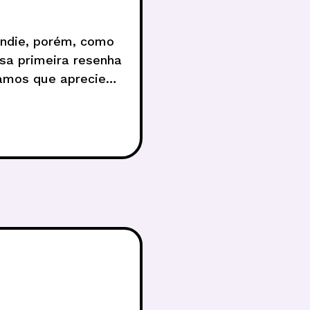
Indie, porém, como
sa primeira resenha
ramos que apreciem.
u e fugiu com seu