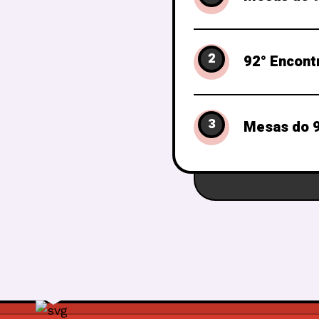
2
92° Encont
3
Mesas do 9