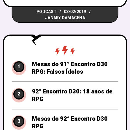
Brunno Fagundes, Caio Capella, Volnei
PODCAST
08/02/2019
Freitas, Mariana Brito, Nachi e Stephanie
JANARY DAMACENA
Braz se juntaram a Marcello Larcher e
Mesas do 91° Encontro D30
1
RPG: Falsos Ídolos
92° Encontro D30: 18 anos de
2
RPG
Mesas do 92° Encontro D30
3
RPG