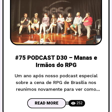
#75 PODCAST D30 – Manas e
Irmãos do RPG
Um ano após nosso podcast especial
sobre a cena de RPG de Brasília nos
reunimos novamente para ver como
estão as coisas. Dessa vez nos
acompanharam os irmãos da Green
READ MORE
252
Peanuts Tavern e as Manas do RPG.