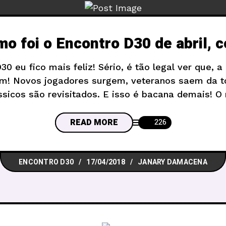
o foi o Encontro D30 de abril, 
0 eu fico mais feliz! Sério, é tão legal ver que, 
m! Novos jogadores surgem, veteranos saem da to
ssicos são revisitados. E isso é bacana demais! O 
presentes, se divertindo com as várias mesas pr
READ MORE
226
ENCONTRO D30
17/04/2018
JANARY DAMACENA