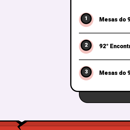
1
Mesas do 9
2
92° Encont
3
Mesas do 9