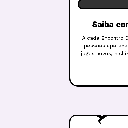
Saiba com
A cada Encontro D3
pessoas aparece
jogos novos, e clá
um dos 