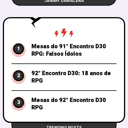
JANARY DAMACENA
Marcello Larcher. Com a participação
especial de Ricardo
Mesas do 91° Encontro D30
1
RPG: Falsos Ídolos
92° Encontro D30: 18 anos de
2
RPG
Mesas do 92° Encontro D30
3
RPG
TRENDING POSTS