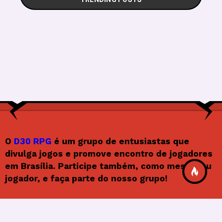
O
D30 RPG
é um grupo de entusiastas que
divulga jogos e promove encontro de jogadores
em Brasília. Participe também, como mestre ou
jogador, e faça parte do nosso grupo!
Siga o D30RPG
F
In
X
Y
F