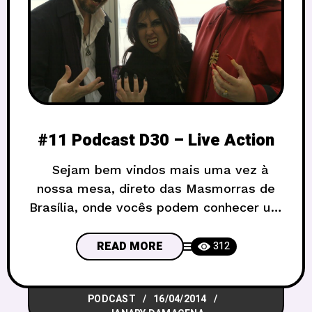
#11 Podcast D30 – Live Action
Sejam bem vindos mais uma vez à
nossa mesa, direto das Masmorras de
Brasília, onde vocês podem conhecer um
pouco mais sobre um tema pouco
debatido atualmente: Live! Desta vez,
READ MORE
312
estiveram presentes na conversa sobre
RPG e nerdices em geral: Eugênio
PODCAST
16/04/2014
“Gene” Cavalcante, Janary Damacena e