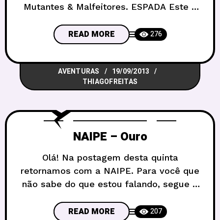
Mutantes & Malfeitores. ESPADA Este é
o naipe responsável pela segurança e
combate da agência, seus agentes são
READ MORE
276
altamente treinados e contam com o
melhor material de combate existente,
AVENTURAS
19/09/2013
alguns que ainda estão em fases de
THIAGOFREITAS
teste. Os membros do Espada são
recrutados entre
NAIPE – Ouro
Olá! Na postagem desta quinta
retornamos com a NAIPE. Para você que
não sabe do que estou falando, segue o
link da primeira parte:
https://d30rpg.com.br/2012/10/conheca-
READ MORE
207