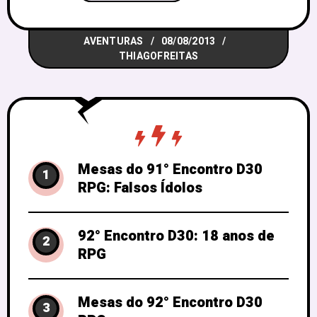
a-naipe-agencia-de-espionagem-para-
mutantes-e-malfeitores/ Agora darei
AVENTURAS
08/08/2013
explicações sobre os naipes, começando
THIAGOFREITAS
pelo Ouro, pois é quem cuida da
administração e diplomacia na agência.
Ele conta em suas fileiras com grandes
diplomatas, juristas e burocratas
Mesas do 91° Encontro D30
1
RPG: Falsos Ídolos
92° Encontro D30: 18 anos de
2
RPG
Mesas do 92° Encontro D30
3