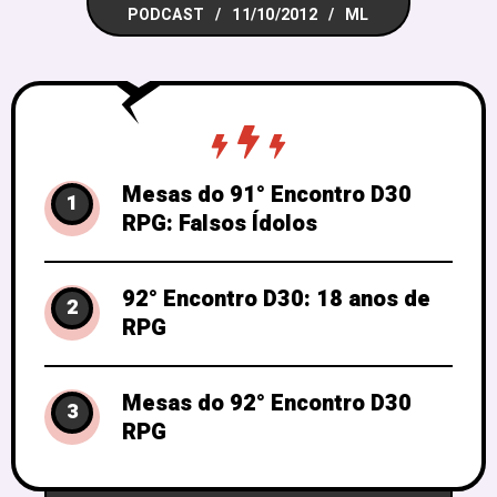
PODCAST
11/10/2012
ML
bons RPGs, mas nossos convidados
especiais subverteram a conversa, como
vocês
Mesas do 91° Encontro D30
1
RPG: Falsos Ídolos
92° Encontro D30: 18 anos de
2
RPG
Mesas do 92° Encontro D30
3
RPG