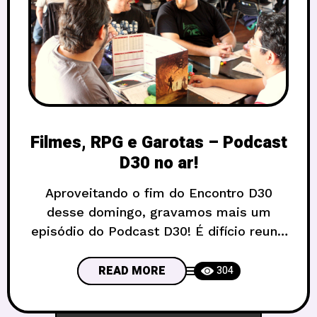
Filmes, RPG e Garotas – Podcast
D30 no ar!
Aproveitando o fim do Encontro D30
desse domingo, gravamos mais um
episódio do Podcast D30! É difício reunir
o pessoal que organiza os encontros, e
dessa vez estavam lá ML, Bebeto,
READ MORE
304
Janary, Eugênio. A gente bem que tentou
inventar um tema: filmes que dariam