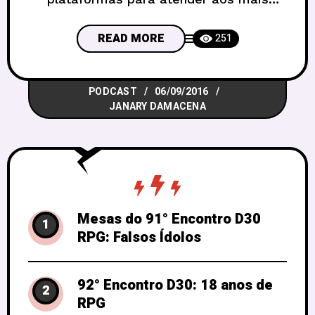
variados gostos. E como falar de um
assunto como esse sem citar um dos
READ MORE
251
temas que mais mexe com a cabeça
dos nerds: a tecnologia? Pois bem, nos
PODCAST
06/09/2016
mais de 40 anos de criação do RPG,
JANARY DAMACENA
muitas tecnologias
Mesas do 91° Encontro D30
1
RPG: Falsos Ídolos
92° Encontro D30: 18 anos de
2
RPG