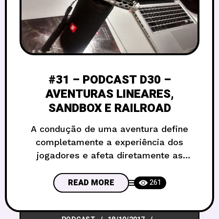
#31 – PODCAST D30 –
AVENTURAS LINEARES,
SANDBOX E RAILROAD
A condução de uma aventura define
completamente a experiência dos
jogadores e afeta diretamente as
escolhas que eles terão de tomar (ou a
falta delas). Isso significa que a forma
READ MORE
261
como o mestre narra vai influenciar
muito a imersão dos jogadores dentro