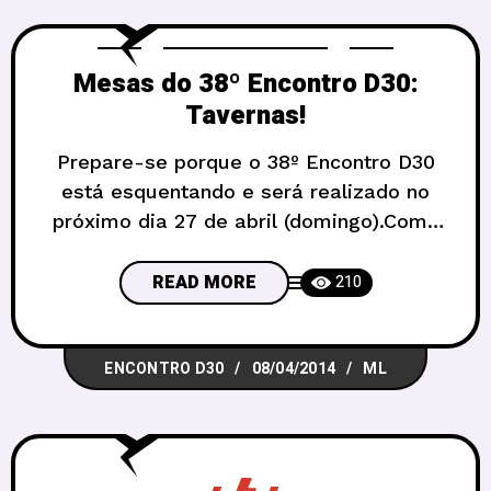
Mesas do 38º Encontro D30:
Tavernas!
Prepare-se porque o 38º Encontro D30
está esquentando e será realizado no
próximo dia 27 de abril (domingo).Como
já sabem, o tema é “Taverna”, e por isso
o próximo Encontro D30 no Carcassonne
READ MORE
210
Pub! Por isso o encontro será um pouco
diferente, dentro de um pub, e a
ENCONTRO D30
08/04/2014
ML
tradicional contribuição que sempre
pedimos, de R$5, será convertida em
entrada