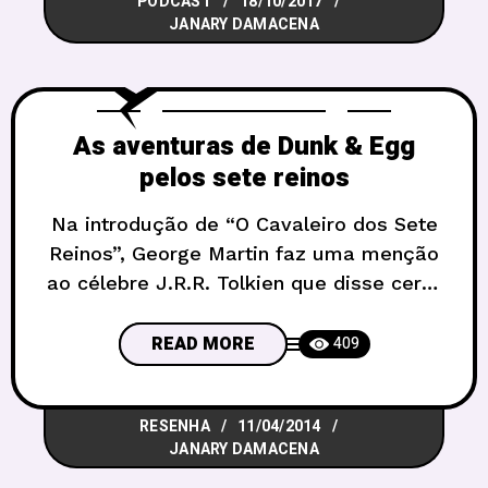
PODCAST
18/10/2017
da história que está rolando. E por isso
JANARY DAMACENA
hoje vamos conversar sobre um
As aventuras de Dunk & Egg
pelos sete reinos
Na introdução de “O Cavaleiro dos Sete
Reinos”, George Martin faz uma menção
ao célebre J.R.R. Tolkien que disse certa
vez: “um conto cresce durante a
narrativa”. No caso das Crônicas de Gelo
READ MORE
409
e Fogo, a frase não poderia ser mais
verdadeira. Para começar é preciso
RESENHA
11/04/2014
compreender que os três contos
JANARY DAMACENA
apresentados aqui foram publicados