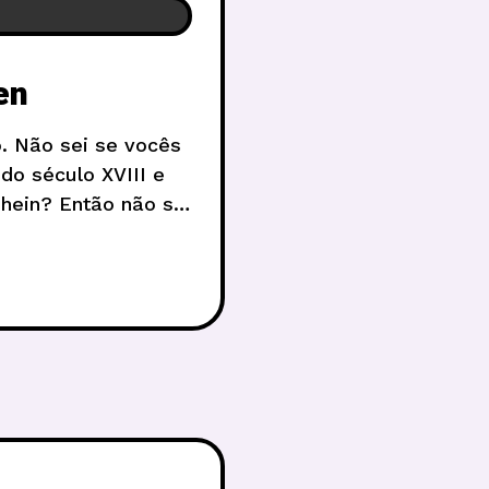
en
o. Não sei se vocês
do século XVIII e
 hein? Então não se
scrito