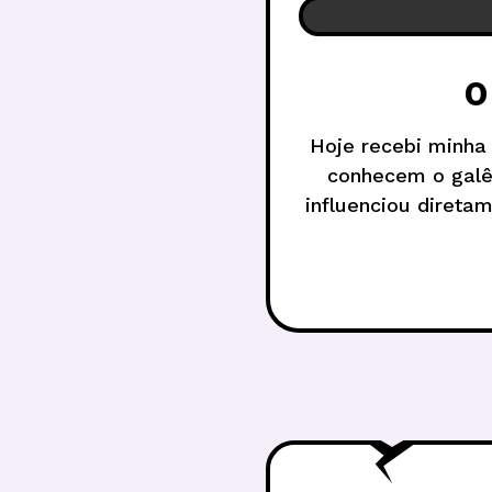
O
Hoje recebi minha 
conhecem o galês
influenciou direta
surpr