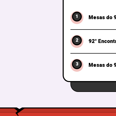
1
Mesas do 9
2
92° Encont
3
Mesas do 9