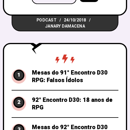
enquanto organizadores do RPG
candango. Pois bem, acreditamos ainda
PODCAST
24/10/2018
mais em dar voz às pessoas para que
JANARY DAMACENA
elas falem
Mesas do 91° Encontro D30
1
RPG: Falsos Ídolos
92° Encontro D30: 18 anos de
2
RPG
Mesas do 92° Encontro D30
3