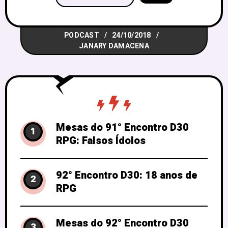
enquanto organizadores do RPG
candango. Pois bem, acreditamos ainda
PODCAST
24/10/2018
mais em dar voz às pessoas para que
JANARY DAMACENA
elas falem
Mesas do 91° Encontro D30
1
RPG: Falsos Ídolos
92° Encontro D30: 18 anos de
2
RPG
Mesas do 92° Encontro D30
3