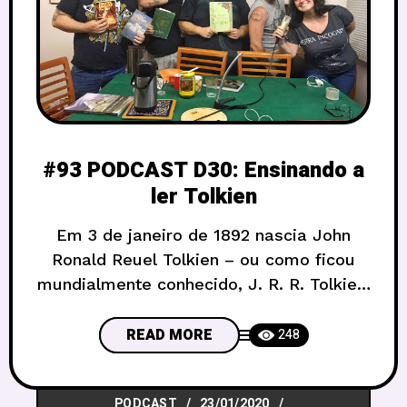
#93 PODCAST D30: Ensinando a
ler Tolkien
Em 3 de janeiro de 1892 nascia John
Ronald Reuel Tolkien – ou como ficou
mundialmente conhecido, J. R. R. Tolkien.
Com ele, nasceu também um mundo de
fantasia que mudou para sempre a
READ MORE
248
maneira como contamos histórias
fantásticas: A Terra Média, local onde se
PODCAST
23/01/2020
passam as aventuras de “O Hobbit” e a