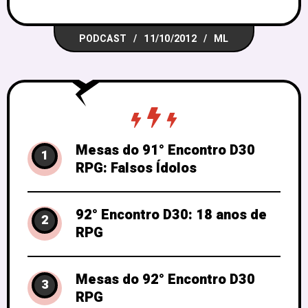
Janary, Eugênio. A gente bem que tentou
inventar um tema: filmes que dariam
PODCAST
11/10/2012
ML
bons RPGs, mas nossos convidados
especiais subverteram a conversa, como
vocês
Mesas do 91° Encontro D30
1
RPG: Falsos Ídolos
92° Encontro D30: 18 anos de
2
RPG
Mesas do 92° Encontro D30
3
RPG