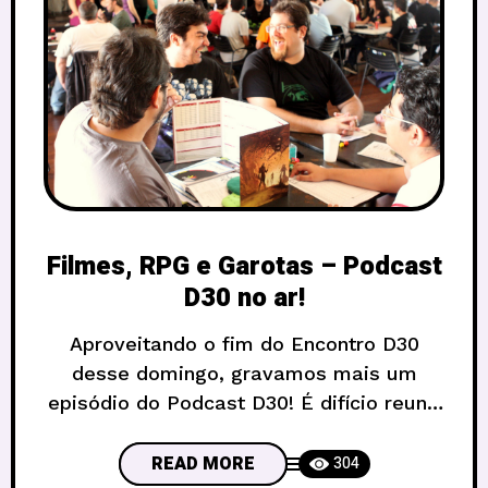
Filmes, RPG e Garotas – Podcast
D30 no ar!
Aproveitando o fim do Encontro D30
desse domingo, gravamos mais um
episódio do Podcast D30! É difício reunir
o pessoal que organiza os encontros, e
dessa vez estavam lá ML, Bebeto,
READ MORE
304