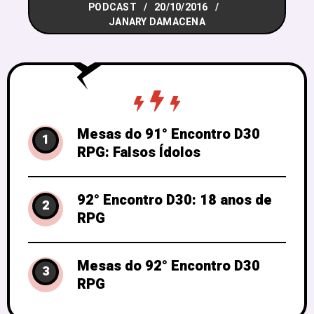
PODCAST
20/10/2016
Para começar, identificamos que nas
JANARY DAMACENA
mesas de jogo aparecem três
Mesas do 91° Encontro D30
1
RPG: Falsos Ídolos
92° Encontro D30: 18 anos de
2
RPG
Mesas do 92° Encontro D30
3
RPG