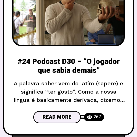
#24 Podcast D30 – “O jogador
que sabia demais”
A palavra saber vem do latim (sapere) e
significa “ter gosto”. Como a nossa
língua é basicamente derivada, dizemos
em português, que quem sabe é,
também, quem tem conhecimento. Mas
READ MORE
267
o que seria o tal “jogador que sabia
demais” que é o tema desse podcast?