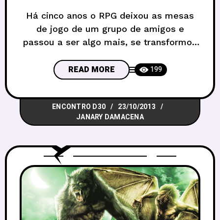
Há cinco anos o RPG deixou as mesas
de jogo de um grupo de amigos e
passou a ser algo mais, se transformou
em uma missão, um compromisso:
expandir as fronteiras do RPG em
READ MORE
199
Brasília, possibilitando uma interação
maior entre mestres e jogadores dos
ENCONTRO D30
23/10/2013
cantos mais longínquos do Distrito
JANARY DAMACENA
Federal. E assim surgiu o D30