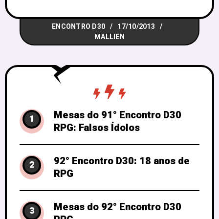
jogadores não precisam se inscrever,
basta chegar com disposição para jogar.
ENCONTRO D30
17/10/2013
Recomendamos que os mestres levem
MALLIEN
fichas de personagens prontas, para
acelerar o início das
Mesas do 91° Encontro D30
1
RPG: Falsos Ídolos
92° Encontro D30: 18 anos de
2
RPG
Mesas do 92° Encontro D30
3