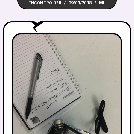
ENCONTRO D30
29/03/2018
ML
muito mais gente vai jogar