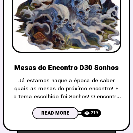
Mesas do Encontro D30 Sonhos
Já estamos naquela época de saber
quais as mesas do próximo encontro! E
o tema escolhido foi Sonhos! O encontro
será na Gibiteca do Sesc da 504 Sul, um
lugar super legal, e que tem uma ligação
READ MORE
219
especial com o RPG de Brasília. Muita
gente começou a jogar ali, e agora