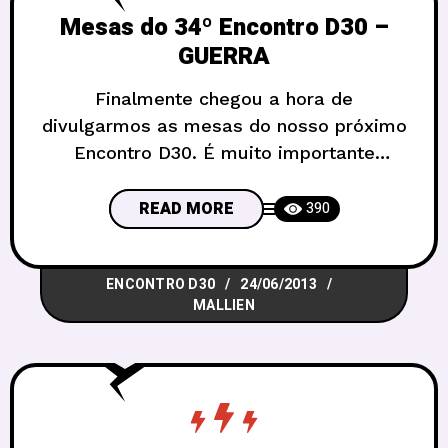
Mesas do 34º Encontro D30 –
GUERRA
Finalmente chegou a hora de
divulgarmos as mesas do nosso próximo
Encontro D30. É muito importante
lembrar: estamos mudando o horário de
início do Encontro D30. Começaremos ao
READ MORE
390
meio-dia (12h), e o término do evento
fica programado para as sete da noite
ENCONTRO D30
24/06/2013
(19h). Devido uma readequação de
MALLIEN
funcionamento do clube, vamos
experimentar um horário diferente para
ver como