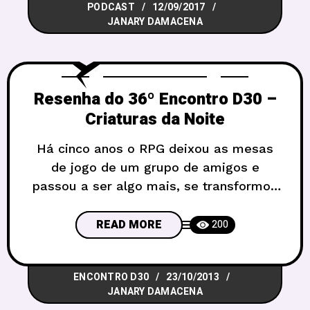
PODCAST
12/09/2017
Fantasy… Maaaaas e se esse tipo de
JANARY DAMACENA
partida não for do seu estilo
Resenha do 36º Encontro D30 –
Criaturas da Noite
Há cinco anos o RPG deixou as mesas
de jogo de um grupo de amigos e
passou a ser algo mais, se transformou
em uma missão, um compromisso:
expandir as fronteiras do RPG em
READ MORE
200
Brasília, possibilitando uma interação
maior entre mestres e jogadores dos
ENCONTRO D30
23/10/2013
cantos mais longínquos do Distrito
JANARY DAMACENA
Federal. E assim surgiu o D30