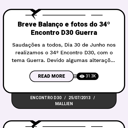
Breve Balanço e fotos do 34º
Encontro D30 Guerra
Saudações a todos, Dia 30 de Junho nos
realizamos o 34º Encontro D30, com o
tema Guerra. Devido algumas alterações
administrativas do Clube Vizinhança
esse foi nosso primeiro encontro com
READ MORE
31.3K
novo horário, além disso, com a final da
Copa das Confederações nosso encontro
ENCONTRO D30
25/07/2013
foi somente até as 19h. Tivemos
MALLIEN
novamente a presença dos amigos do