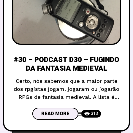
#30 – PODCAST D30 – FUGINDO
DA FANTASIA MEDIEVAL
Certo, nós sabemos que a maior parte
dos rpgistas jogam, jogaram ou jogarão
RPGs de fantasia medieval. A lista é
colossal, mas dentre os inúmeros jogos
podemos destacar, por exemplo, D&D,
READ MORE
313
Tormenta, Dragon Age, Shadow of the
Demon Lord, Mighty Blade, Fighting