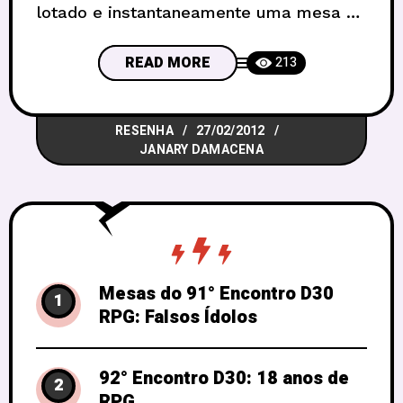
lotado e instantaneamente uma mesa de
quatro pessoas se transformar no centro
das atenções de um evento? Foi mais ou
READ MORE
213
menos isso que aconteceu quando eu e
mais três figuras testamos pela primeira
RESENHA
27/02/2012
vez o Card Goblins, um jogo de cartas
JANARY DAMACENA
ainda em
Mesas do 91° Encontro D30
1
RPG: Falsos Ídolos
92° Encontro D30: 18 anos de
2
RPG