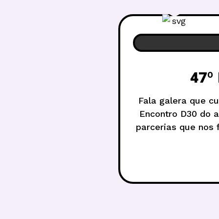
47º
Fala galera que c
Encontro D30 do a
parcerias que nos
como tivemos nos ú