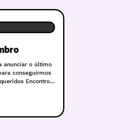
mbro
 anunciar o último
 para conseguirmos
queridos Encontros
pouco às origens do