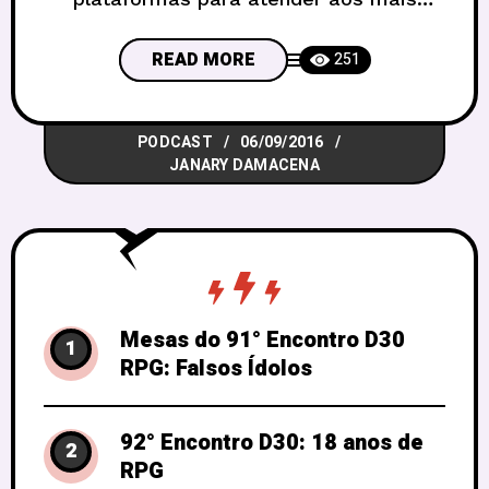
variados gostos. E como falar de um
assunto como esse sem citar um dos
READ MORE
251
temas que mais mexe com a cabeça
dos nerds: a tecnologia? Pois bem, nos
PODCAST
06/09/2016
mais de 40 anos de criação do RPG,
JANARY DAMACENA
muitas tecnologias
Mesas do 91° Encontro D30
1
RPG: Falsos Ídolos
92° Encontro D30: 18 anos de
2
RPG