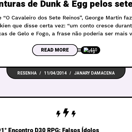
nturas de Dunk & Egg pelos sete
e “O Cavaleiro dos Sete Reinos”, George Martin f
lkien que disse certa vez: “um conto cresce durant
as de Gelo e Fogo, a frase não poderia ser mais 
compreender que os três contos apresentados aq
READ MORE
410
RESENHA
11/04/2014
JANARY DAMACENA
1° Encontro D30 RPG: Falsos Ídolos