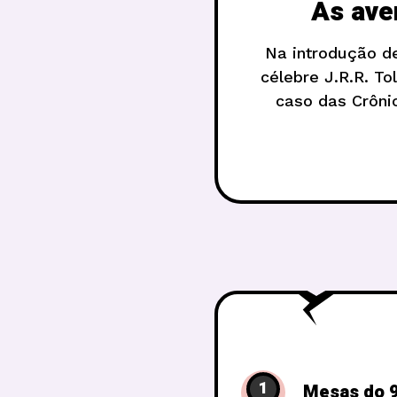
As ave
Na introdução d
célebre J.R.R. To
caso das Crônic
começar é preciso 
1
Mesas do 9