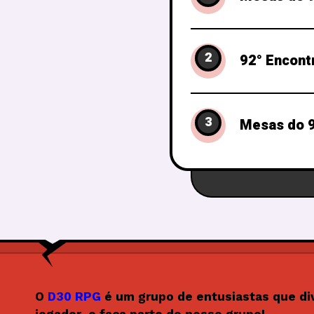
2
92° Encont
3
Mesas do 9
O
D30 RPG
é um grupo de entusiastas que di