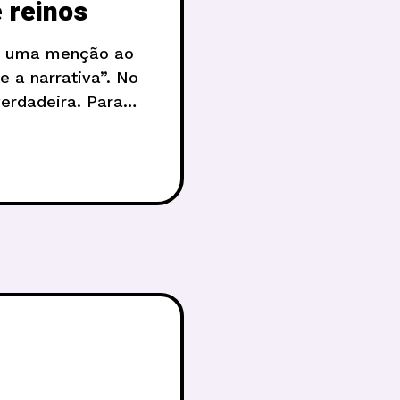
 reinos
az uma menção ao
e a narrativa”. No
verdadeira. Para
ui foram publicados