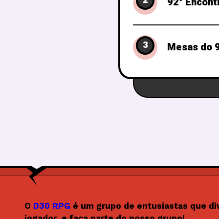
2
92° Encont
3
Mesas do 9
O
D30 RPG
é um grupo de entusiastas que di
jogador, e faça parte do nosso grupo!