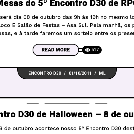
esas do 5º Encontro D30 de R
será dia 08 de outubro das 9h às 19h no mesmo l
loco E Salão de Festas – Asa Sul. Pela manhã, os 
sas, e à tarde faremos um sorteio entre os prese
jogadores que o possível para uma mesa. Mas nã
READ MORE
517
ENCONTRO D30
01/10/2011
ML
ntro D30 de Halloween – 8 de ou
8 de outubro acontece nosso 5º Encontro D30 dest