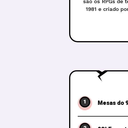
são os RPGs de t
1981 e criado p
game. 
1
Mesas do 9