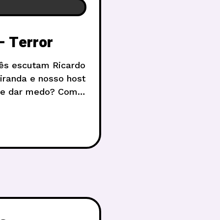
– Terror
ês escutam Ricardo
Miranda e nosso host
 de dar medo? Como
Quais as novidades