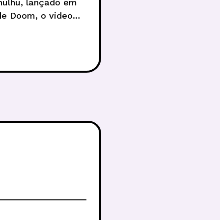
hulhu, lançado em
de Doom, o video
PG, não