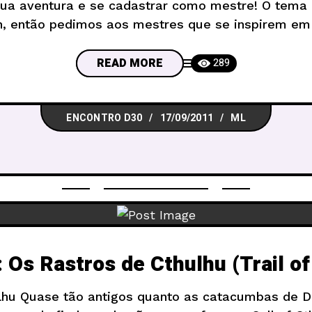
sua aventura e se cadastrar como mestre! O tema 
n, então pedimos aos mestres que se inspirem em 
error, para assustar nossos jogadores! Como o te
READ MORE
289
ENCONTRO D30
17/09/2011
ML
 Os Rastros de Cthulhu (Trail of
lhu Quase tão antigos quanto as catacumbas de 