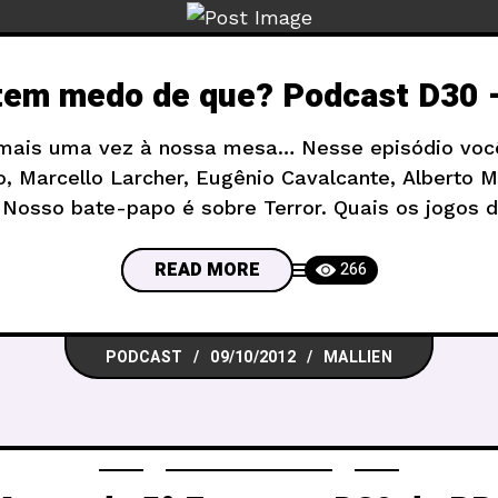
tem medo de que? Podcast D30 
mais uma vez à nossa mesa… Nesse episódio voc
, Marcello Larcher, Eugênio Cavalcante, Alberto 
Nosso bate-papo é sobre Terror. Quais os jogos
feito? Quais as dicas para assustar os jogadores? 
do mercado?
READ MORE
266
PODCAST
09/10/2012
MALLIEN