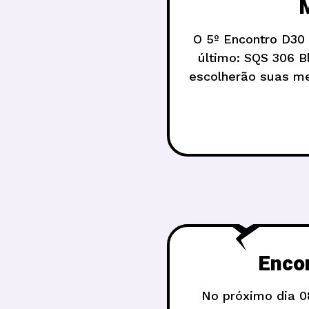
M
O 5º Encontro D30 
último: SQS 306 B
escolherão suas me
Enco
No próximo dia 0