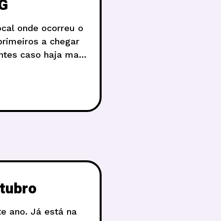
PG
ocal onde ocorreu o
primeiros a chegar
ntes caso haja mais
o
tubro
e ano. Já está na