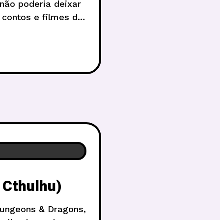
não poderia deixar
contos e filmes de
ma
 Cthulhu)
Dungeons & Dragons,