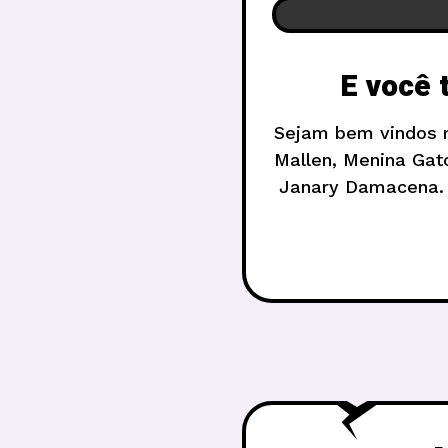
E você 
Sejam bem vindos 
Mallen, Menina Gato
Janary Damacena. 
criar o clima per