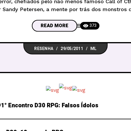
error, chefiados pelo não menos famoso Call of Ct
or Sandy Petersen, a mente por trás dos monstros 
Para quem segue os prêmios internacionais de R
READ MORE
373
RESENHA
29/05/2011
ML
1° Encontro D30 RPG: Falsos Ídolos