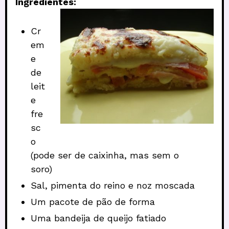
Ingredientes:
Cr
em
e
de
leit
e
fre
sc
o
(pode ser de caixinha, mas sem o
soro)
Sal, pimenta do reino e noz moscada
Um pacote de pão de forma
Uma bandeija de queijo fatiado