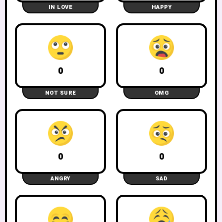
IN LOVE
HAPPY
0
0
NOT SURE
OMG
0
0
ANGRY
SAD