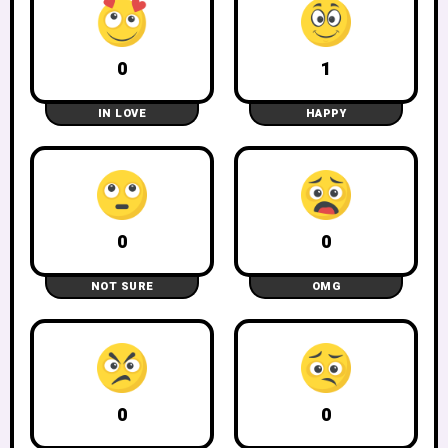
0
1
IN LOVE
HAPPY
0
0
NOT SURE
OMG
0
0