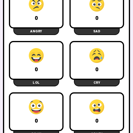
0
0
ANGRY
SAD
0
0
LOL
CRY
0
0