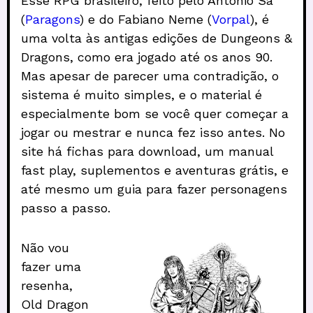
Esse RPG brasileiro, feito pelo Antônio Sá
(
Paragons
) e do Fabiano Neme (
Vorpal
), é
uma volta às antigas edições de Dungeons &
Dragons, como era jogado até os anos 90.
Mas apesar de parecer uma contradição, o
sistema é muito simples, e o material é
especialmente bom se você quer começar a
jogar ou mestrar e nunca fez isso antes. No
site há fichas para download, um manual
fast play, suplementos e aventuras grátis, e
até mesmo um guia para fazer personagens
passo a passo.
Não vou
fazer uma
resenha,
Old Dragon