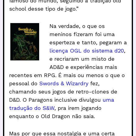
famoso do mundo, seguindo a tradição old
school desse tipo de jogo.”
Na verdade, o que os
meninos fizeram foi uma
esperteza e tanto, pegaram a
licença OGL do sistema d20
,
e recriaram um misto de
AD&D e experiências mais
recentes em RPG. É mais ou menos o que o
pessoal do
Swords & Wizardry
fez,
chamando seus jogos de retro-clones de
D&D. O Paragons inclusive divulgou
uma
tradução do S&W
, pra irem jogando
enquanto o Old Dragon não saía.
Mas por que essa nostalgia e uma certa