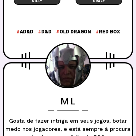
SILLY
CRAZY
AD&D
D&D
OLD DRAGON
RED BOX
M L
Gosta de fazer intriga em seus jogos, botar
medo nos jogadores, e está sempre à procura