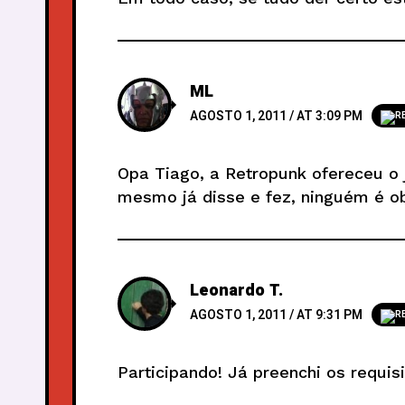
ML
AGOSTO 1, 2011 / AT 3:09 PM
R
Opa Tiago, a Retropunk ofereceu o
mesmo já disse e fez, ninguém é ob
Leonardo T.
AGOSTO 1, 2011 / AT 9:31 PM
R
Participando! Já preenchi os requisi