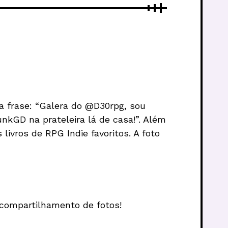
 a frase: “Galera do @D30rpg, sou
unkGD na prateleira lá de casa!”. Além
ivros de RPG Indie favoritos. A foto
 compartilhamento de fotos!