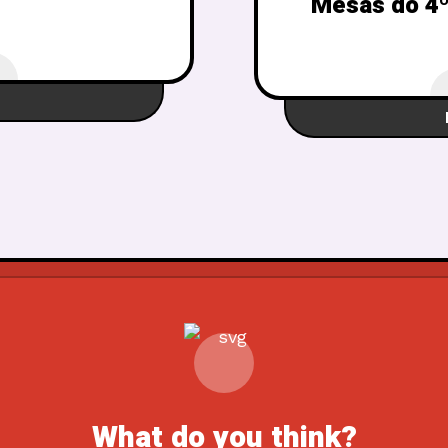
Mesas do 4º
What do you think?