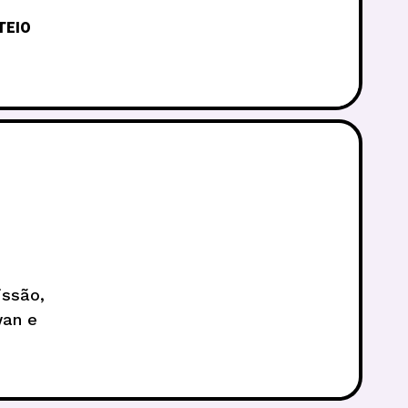
TEIO
issão,
wan e