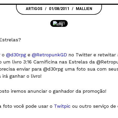
ARTIGOS
01/08/2011
MALLIEN
401
Estrelas?
r o
@d30rpg
e
@RetropunkGD
no Twitter e retwitar
o um livro 3:16 Carnificina nas Estrelas da @Retrop
precisa enviar para @d30rpg uma foto sua com seus l
 irá ganhar o livro!
gosto iremos anunciar o ganhador da promoção!
 a foto você pode usar o
Twitpic
ou outro serviço de