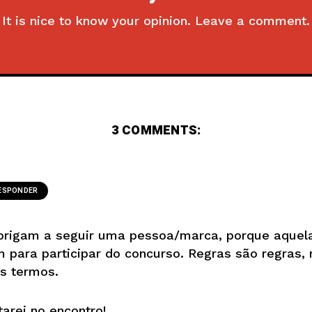
It is nice to know your opinion. Leave a comment.
3 COMMENTS:
ESPONDER
rigam a seguir uma pessoa/marca, porque aquela
m para participar do concurso. Regras são regras
s termos.
arei no encontro!