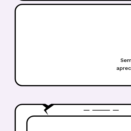
Sem
aprec