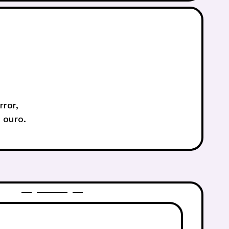
ror,
 ouro.