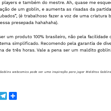
os players e também do mestre. Ah, quase me esqueç
ção de um goblin, e aumenta as risadas da partida
ubados”, (é trabalhoso fazer a voz de uma criatura
essa presepada hahahaha).
r um produto 100% brasileiro, não pela facilidade 
tema simplificado. Recomendo pela garantia de diver
 de três horas. Vale a pena ser um maldito goblin
Goblins webcomics pode ser uma inspiração para jogar Malditos Goblin
W
T
S
h
el
h