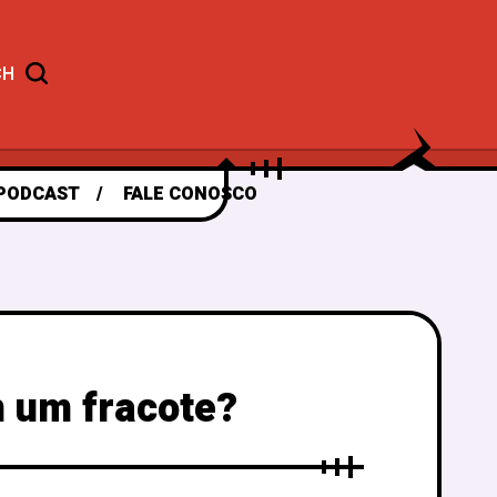
CH
PODCAST
FALE CONOSCO
m um fracote?