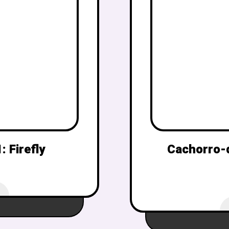
 Firefly
Cachorro-q