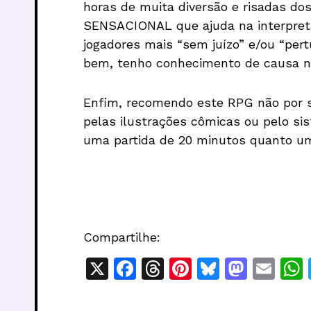
horas de muita diversão e risadas d
SENSACIONAL que ajuda na interpreta
jogadores mais “sem juízo” e/ou “pert
bem, tenho conhecimento de causa n
Enfim, recomendo este RPG não por se
pelas ilustrações cômicas ou pelo sis
uma partida de 20 minutos quanto uma
Compartilhe:
X
F
T
Pi
Bl
M
E
a
h
n
u
a
m