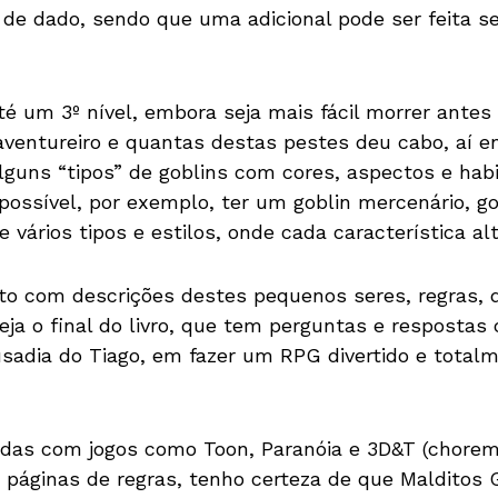
de dado, sendo que uma adicional pode ser feita se
té um 3º nível, embora seja mais fácil morrer antes
ventureiro e quantas destas pestes deu cabo, aí e
lguns “tipos” de goblins com cores, aspectos e habi
ossível, por exemplo, ter um goblin mercenário, g
vários tipos e estilos, onde cada característica al
o com descrições destes pequenos seres, regras, 
eja o final do livro, que tem perguntas e respostas
usadia do Tiago, em fazer um RPG divertido e total
as com jogos como Toon, Paranóia e 3D&T (chorem
s páginas de regras, tenho certeza de que Malditos 