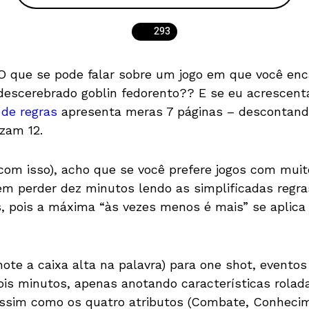
293
O que se pode falar sobre um jogo em que você en
descerebrado goblin fedorento?? E se eu acrescenta
o de regras
apresenta meras 7 páginas – descontando
zam 12.
 com isso), acho que se você prefere jogos com mu
 em perder dez minutos lendo as simplificadas regr
 pois a máxima “às vezes menos é mais” se aplica 
ote a caixa alta na palavra) para one shot, evento
s minutos, apenas anotando características rolada
assim como os quatro atributos (Combate, Conhecime