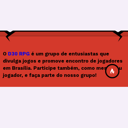
O
D30 RPG
é um grupo de entusiastas que
divulga jogos e promove encontro de jogadores
em Brasília. Participe também, como mestre ou
jogador, e faça parte do nosso grupo!
Siga o D30RPG
F
In
X
Y
F
a
st
o
e
© 2026
Frenify
, All Rights Reserved.
c
a
u
e
e
gr
T
d