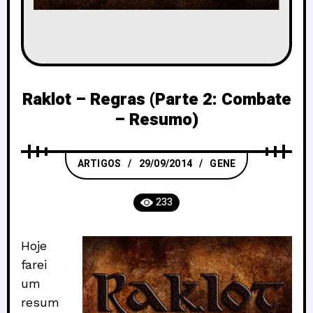
Raklot – Regras (Parte 2: Combate
– Resumo)
ARTIGOS
29/09/2014
GENE
233
Hoje
farei
um
resum