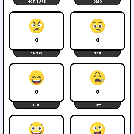
NOT SURE
OMG
0
0
ANGRY
SAD
0
0
LOL
CRY