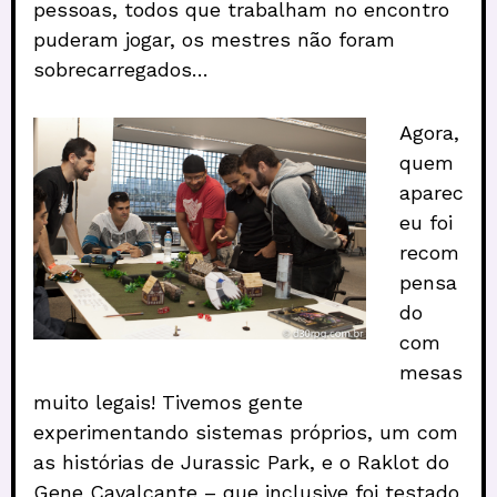
pessoas, todos que trabalham no encontro
puderam jogar, os mestres não foram
sobrecarregados…
Agora,
quem
aparec
eu foi
recom
pensa
do
com
mesas
muito legais! Tivemos gente
experimentando sistemas próprios, um com
as histórias de Jurassic Park, e o Raklot do
Gene Cavalcante – que inclusive foi testado