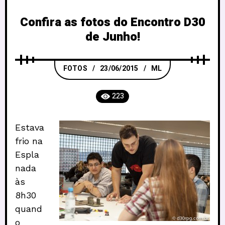
Confira as fotos do Encontro D30
de Junho!
FOTOS
23/06/2015
ML
223
Estava
frio na
Espla
nada
às
8h30
quand
o