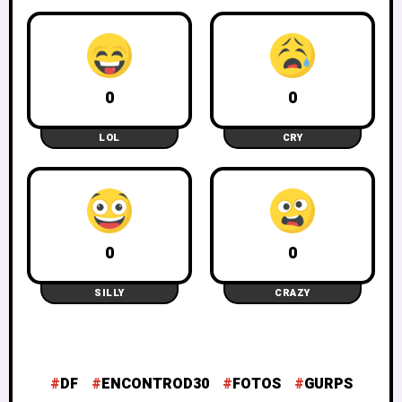
0
0
LOL
CRY
0
0
SILLY
CRAZY
DF
ENCONTROD30
FOTOS
GURPS