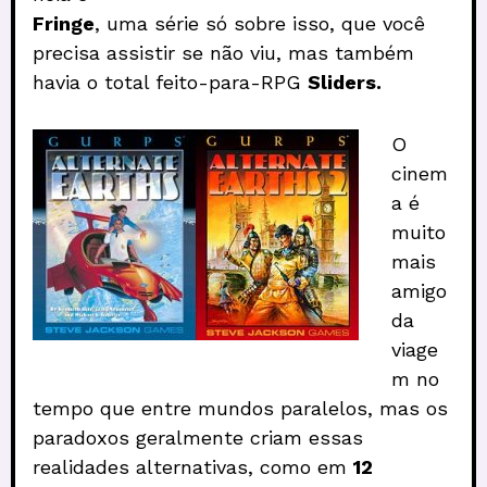
Fringe
, uma série só sobre isso, que você
precisa assistir se não viu, mas também
havia o total feito-para-RPG
Sliders.
O
cinem
a é
muito
mais
amigo
da
viage
m no
tempo que entre mundos paralelos, mas os
paradoxos geralmente criam essas
realidades alternativas, como em
12