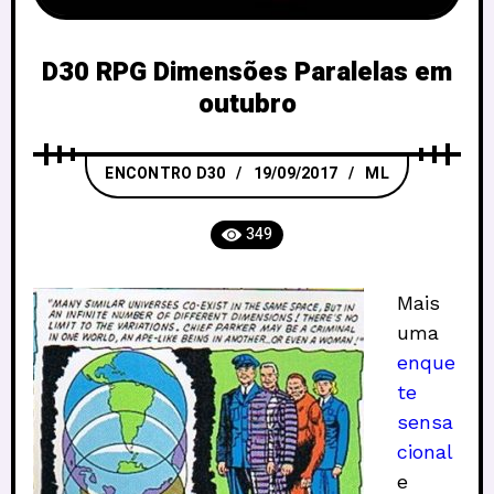
D30 RPG Dimensões Paralelas em
outubro
ENCONTRO D30
19/09/2017
ML
349
Mais
uma
enque
te
sensa
cional
e