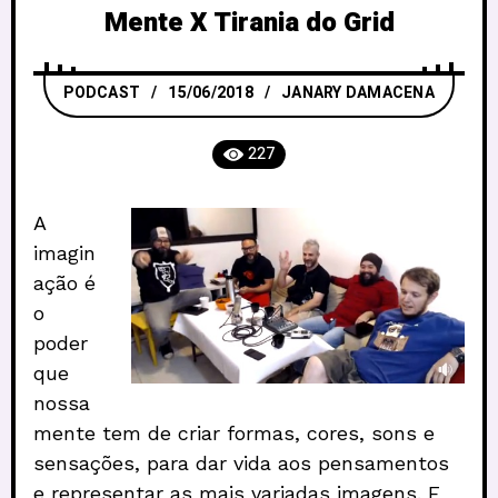
Mente X Tirania do Grid
PODCAST
15/06/2018
JANARY DAMACENA
227
A
imagin
ação é
o
poder
que
nossa
mente tem de criar formas, cores, sons e
sensações, para dar vida aos pensamentos
e representar as mais variadas imagens. E