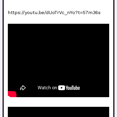
https://youtu.be/dUoTrVc_nYo?t=57m36s