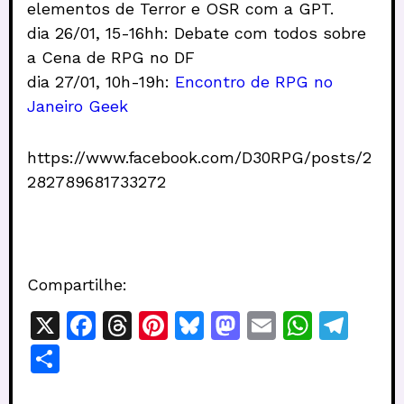
elementos de Terror e OSR com a GPT.
dia 26/01, 15-16hh: Debate com todos sobre
a Cena de RPG no DF
dia 27/01, 10h-19h:
Encontro de RPG no
Janeiro Geek
https://www.facebook.com/D30RPG/posts/2
282789681733272
Compartilhe:
X
F
T
Pi
Bl
M
E
W
T
a
h
n
u
a
m
h
el
S
c
re
te
e
st
ai
at
e
h