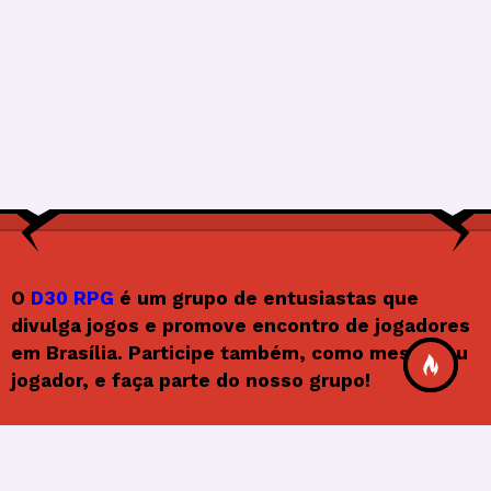
O
D30 RPG
é um grupo de entusiastas que
divulga jogos e promove encontro de jogadores
em Brasília. Participe também, como mestre ou
jogador, e faça parte do nosso grupo!
Siga o D30RPG
F
In
X
Y
F