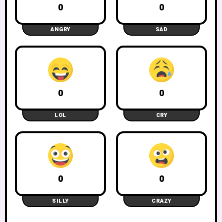
0
0
ANGRY
SAD
0
0
LOL
CRY
0
0
SILLY
CRAZY