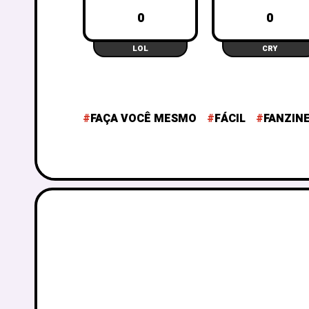
0
0
LOL
CRY
FAÇA VOCÊ MESMO
FÁCIL
FANZIN