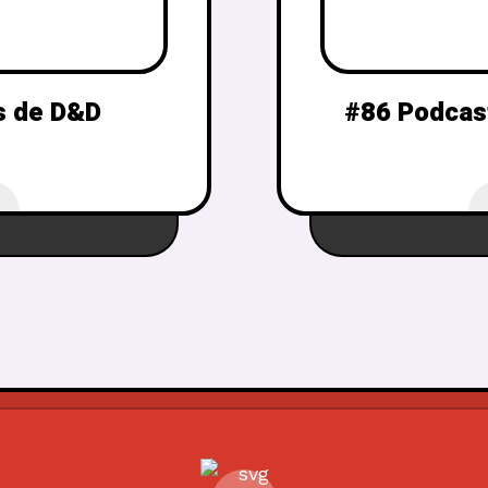
s de D&D
#86 Podcas