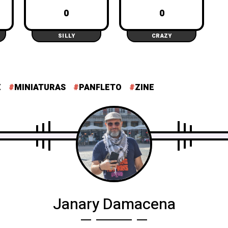
0
0
SILLY
CRAZY
E
MINIATURAS
PANFLETO
ZINE
Janary Damacena