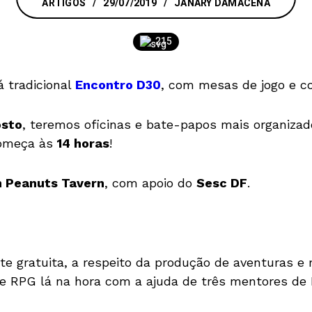
ARTIGOS
29/07/2019
JANARY DAMACENA
215
á tradicional
Encontro D30
, com mesas de jogo e co
osto
, teremos oficinas e bate-papos mais organizad
começa às
14 horas
!
 Peanuts Tavern
, com apoio do
Sesc DF
.
nte gratuita, a respeito da produção de aventuras 
 de RPG lá na hora com a ajuda de três mentores de 