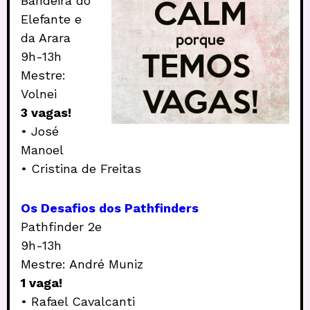
Bandeira do
Elefante e
da Arara
9h-13h
Mestre:
Volnei
3 vagas!
• José
Manoel
• Cristina de Freitas
Os Desafios dos Pathfinders
Pathfinder 2e
9h-13h
Mestre: André Muniz
1 vaga!
• Rafael Cavalcanti