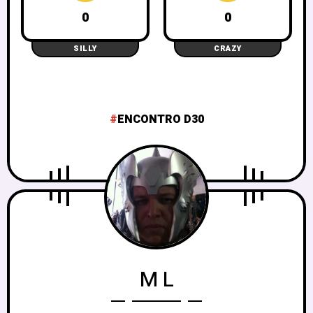
0
0
SILLY
CRAZY
ENCONTRO D30
M L