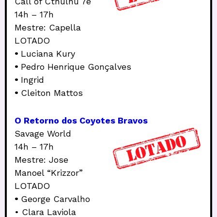
Call of Cthulhu 7e
14h – 17h
Mestre: Capella
LOTADO
•
Luciana Kury
•
Pedro Henrique Gonçalves
•
Ingrid
•
Cleiton Mattos
O Retorno dos Coyotes Bravos
Savage World
14h – 17h
Mestre: Jose
Manoel “Krizzor”
LOTADO
•
George Carvalho
• Clara Laviola