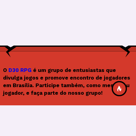
O
D30 RPG
é um grupo de entusiastas que
divulga jogos e promove encontro de jogadores
em Brasília. Participe também, como mestre ou
jogador, e faça parte do nosso grupo!
Siga o D30RPG
F
In
X
Y
F
a
st
o
e
© 2026
Frenify
, All Rights Reserved.