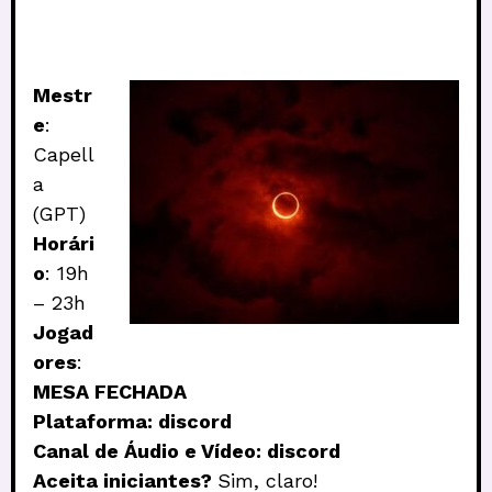
Mestr
e
:
Capell
a
(GPT)
Horári
o
: 19h
– 23h
Jogad
ores
:
MESA FECHADA
Plataforma: discord
Canal de Áudio e Vídeo: discord
Aceita iniciantes?
Sim, claro!