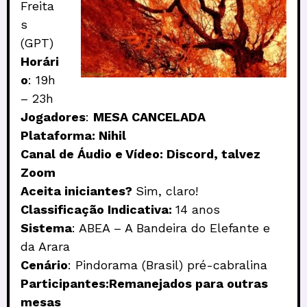
Freita
s
(GPT)
Horári
o
: 19h
– 23h
Jogadores
:
MESA CANCELADA
Plataforma: Nihil
Canal de Áudio e Vídeo: Discord, talvez
Zoom
Aceita iniciantes?
Sim, claro!
Classificação Indicativa:
14 anos
Sistema
: ABEA – A Bandeira do Elefante e
da Arara
Cenário
: Pindorama (Brasil) pré-cabralina
Participantes:Remanejados para outras
mesas