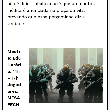
não é difícil falsificar, até que uma notícia
inédita é anunciada na praça da vila,
provando que esse pergaminho diz a
verdade…
Mestr
e
: Edu
Horári
o
: 14h
– 17h
Jogad
ores
:
MESA
FECH