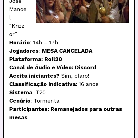
Jose
Manoe
l
“Krizz
or”
Horário
: 14h – 17h
Jogadores
:
MESA CANCELADA
Plataforma: Roll20
Canal de Áudio e Vídeo: Discord
Aceita iniciantes?
Sim, claro!
Classificação Indicativa:
16 anos
Sistema
: T20
Cenário
: Tormenta
Participantes: Remanejados para outras
mesas