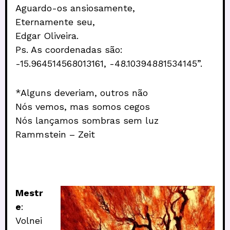
Aguardo-os ansiosamente,
Eternamente seu,
Edgar Oliveira.
Ps. As coordenadas são:
-15.964514568013161, -48.10394881534145”.
*Alguns deveriam, outros não
Nós vemos, mas somos cegos
Nós lançamos sombras sem luz
Rammstein – Zeit
Mestr
e
:
Volnei