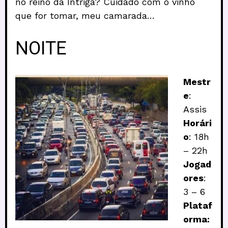
no reino da Intriga? Cuidado com o vinho
que for tomar, meu camarada…
NOITE
Mestr
e
:
Assis
Horári
o
: 18h
– 22h
Jogad
ores
:
3 – 6
Plataf
orma: