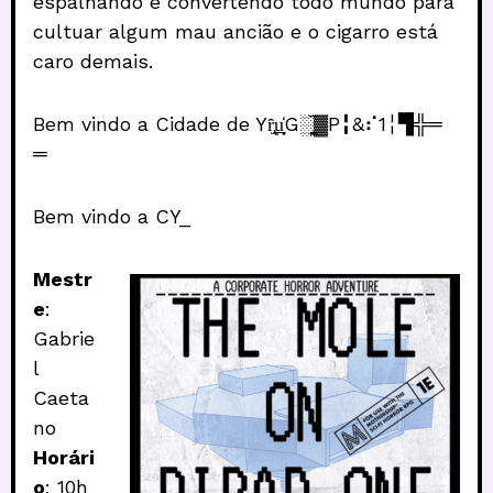
espalhando e convertendo todo mundo para
cultuar algum mau ancião e o cigarro está
caro demais.
Bem vindo a Cidade de Yȓ̢̫͟u̩̟̒G░̬͔̪̅▓P╏&⠎1╎▜╬═
═
Bem vindo a CY_
Mestr
e
:
Gabrie
l
Caeta
no
Horári
o
: 10h