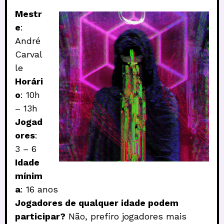
Mestr
e
:
André
Carval
le
Horári
o
: 10h
– 13h
Jogad
ores
:
3 – 6
Idade
mínim
a
: 16 anos
Jogadores de qualquer idade podem
participar?
Não, prefiro jogadores mais