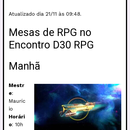
Atualizado dia 21/11 às 09:48.
Mesas de RPG no
Encontro D30 RPG
Manhã
Mestr
e
:
Mauríc
io
Horári
o
: 10h