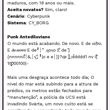
maduros, com 18 anos ou mais.
Aceita novatos?
Sim, claro!
Cenário
: Cyberpunk
Sistema
: CY_BORG
Punk Antediluviano
O mundo está acabando. De novo. E de n̓o͕̓͐͞vo.
E d̴e̴ ̷n̴o̶v̶o̶ E de╹┊” .ņ̙ov͖o Ė̔͛ de ̄]
{nnnnnŏ̉̐̇┊&,┊v͚̐╎╹|o e e┊]}?e͔̞̒e ̕͟┋;d̄dddd1 nv 0̱͖͛̏̀
10̡̢̰̟͡000100|-
Mais uma desgraça acontece todo dia; O
nível do mar está subindo para a altura de
prédios, os metros estão fechados para
“manutenção”, a polícia da UCS está
invadindo Svärta, um novo culto está se