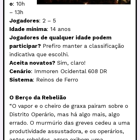
o
: 10h
– 13h
Jogadores
: 2 – 5
Idade mínima
: 14 anos
Jogadores de qualquer idade podem
participar?
Prefiro manter a classificação
indicativa que escolhi.
Aceita novatos?
Sim, claro!
Cenário
: Immoren Ocidental 608 DR
Sistema
: Reinos de Ferro
O Berço da Rebelião
“O vapor e o cheiro de graxa pairam sobre o
Distrito Operário, mas há algo mais, algo
errado. O murmúrio das greves cedeu a uma
produtividade assustadora, e os operários,
antes rebeldes, agora exibem uma