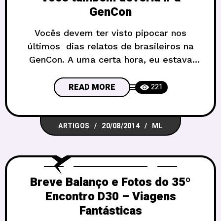
GenCon
Vocês devem ter visto pipocar nos
últimos dias relatos de brasileiros na
GenCon. A uma certa hora, eu estava
conversando com o Tom Vasel e ele me
disse, “você deve ser o 50o brasileiro
READ MORE
221
que eu encontro aqui esses dias!”. A
maior feira de RPG e jogos de tabuleiro
ARTIGOS
20/08/2014
ML
dos EUA teve 56 mil visitantes,
Breve Balanço e Fotos do 35º
Encontro D30 – Viagens
Fantásticas