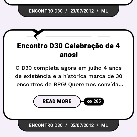
30o Encontro D30 de RPG
ENCONTRO D30
23/07/2012
ML
será Celebração! Qualquer festa é válida
nesse tema. Do aniversário de criança
em mesas de terror,
Encontro D30 Celebração de 4
anos!
O D30 completa agora em julho 4 anos
de existência e a histórica marca de 30
encontros de RPG! Queremos convidar
todos vocês para um encontro muito
especial, em comemoração por essas
READ MORE
285
datas. Com direito a bolo, velas, e muita
celebração… Esse, inclusive, será o
ENCONTRO D30
05/07/2012
ML
tema do 30o Encontro D30 de RPG:
Celebração! Qualquer festa