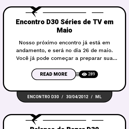
Encontro D30 Séries de TV em
Maio
Nosso próximo encontro já está em
andamento, e será no dia 26 de maio.
Você já pode começar a preparar sua
aventura, é sempre bom dar uma olhada
nos conselhos do D30 para aventuras em
READ MORE
289
dia de evento! O tema desse 29º
Encontro D30 de RPG serão “Séries de
ENCONTRO D30
30/04/2012
ML
TV”, daquelas em que há atores de