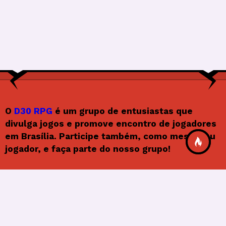
O
D30 RPG
é um grupo de entusiastas que
divulga jogos e promove encontro de jogadores
em Brasília. Participe também, como mestre ou
jogador, e faça parte do nosso grupo!
Siga o D30RPG
F
In
X
Y
F
a
st
o
e
© 2026
Frenify
, All Rights Reserved.
c
a
u
e