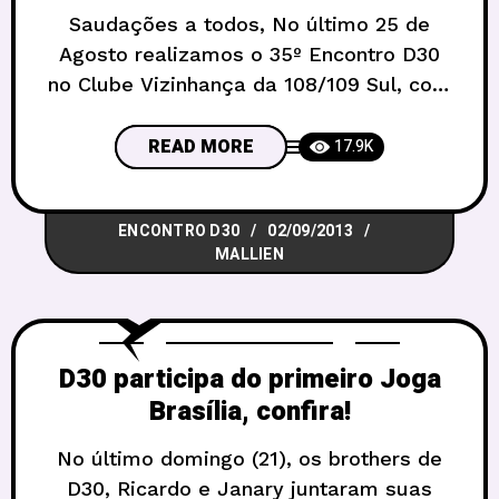
Saudações a todos, No último 25 de
Agosto realizamos o 35º Encontro D30
no Clube Vizinhança da 108/109 Sul, com
o tema “Viagens Fantásticas”. Apesar
das poucas mesas inscritas desta vez
READ MORE
17.9K
(pessoal, lembrem-se que os temas são
votados por vocês! Não tem desculpa
ENCONTRO D30
02/09/2013
para não ter idéias a tempo para o
MALLIEN
evento!), e do evento
D30 participa do primeiro Joga
Brasília, confira!
No último domingo (21), os brothers de
D30, Ricardo e Janary juntaram suas