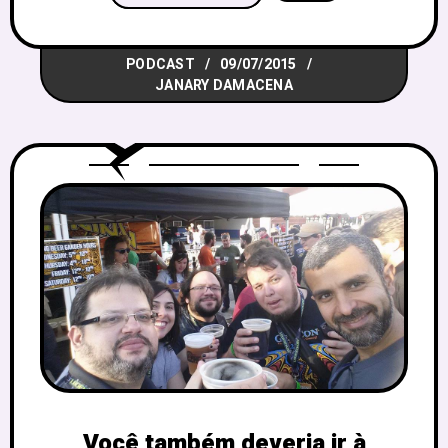
Mas vocês precisam ver a carinha deles
quando jogamos! Nesta edição do
PODCAST
09/07/2015
querido Podcast D30, voltamos eu –
JANARY DAMACENA
Janary Damacena, Menina-Gato, Gene
Cavalcante
Você também deveria ir à