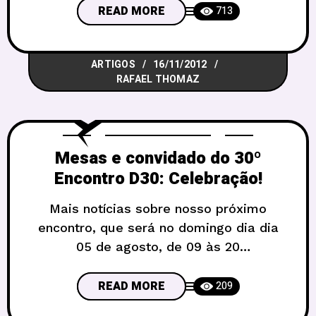
de vocês. Todas as vezes que eu vou
READ MORE
713
aos encontros de RPG o pessoal me
pergunta onde que compro meus
ARTIGOS
16/11/2012
acessórios, ou como eu fiz… Na
RAFAEL THOMAZ
realidade eu sempre tive habilidade pra
Mesas e convidado do 30º
Encontro D30: Celebração!
Mais notícias sobre nosso próximo
encontro, que será no domingo dia dia
05 de agosto, de 09 às 20
horas, novemente no Sesc da 913
Sul. Vamos comemorar 4 anos de D30
READ MORE
209
em grande estilo, e por isso o tema do