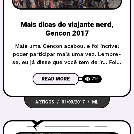
Mais dicas do viajante nerd,
Gencon 2017
Mais uma Gencon acabou, e foi incrível
poder participar mais uma vez. Lembre-
se, eu já disse que você tem de ir… Foi a
convenção de número 50, um tipo de
super comemoração, em que as
READ MORE
216
pessoas realmente quiseram ir pela
festa, e não somente pelos lançamentos
ARTIGOS
01/09/2017
ML
e jogos marcados. E foram 72 mil
pessoas… é