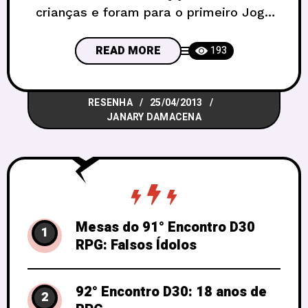
crianças e foram para o primeiro Joga
Brasília, evento organizado pela Orgutal
Casa de Jogos com proposta de ser
READ MORE
193
anual – sempre no feriado de aniversário
da capital – e com grandes proporções
RESENHA
25/04/2013
de público e estilo de jogos, abrangendo
JANARY DAMACENA
o RPG,
Mesas do 91° Encontro D30
1
RPG: Falsos Ídolos
92° Encontro D30: 18 anos de
2