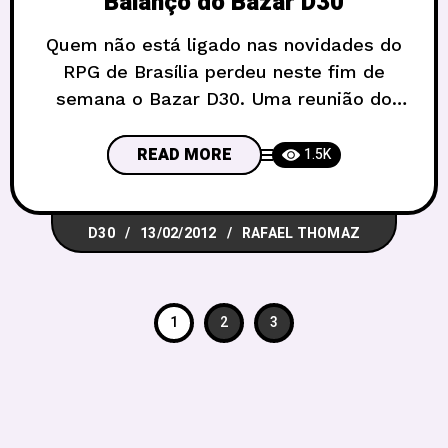
Balanço do Bazar D30
Quem não está ligado nas novidades do
RPG de Brasília perdeu neste fim de
semana o Bazar D30. Uma reunião do
Grupo D30 com vários parceiros, num
encontro onde qualquer um podia
READ MORE
1.5K
negociar, vender e trocar qualquer coisa
relacionada ao Hobby. Confira as fotos
D30
13/02/2012
RAFAEL THOMAZ
no final! A ideia surgiu no último
encontro D30 onde tivemos
1
2
3