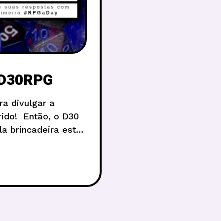
@D30RPG
a divulgar a
rido! Então, o D30
la brincadeira estar
os novamente. Assim