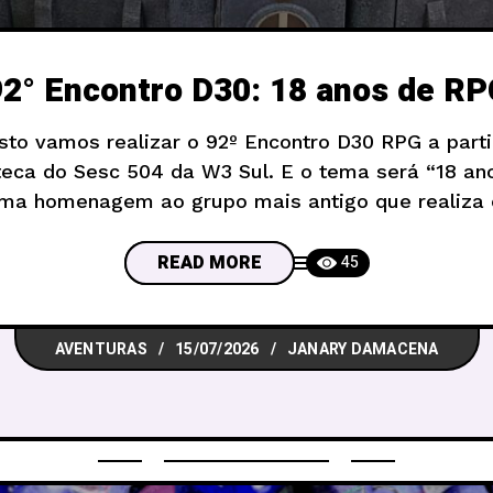
92° Encontro D30: 18 anos de RP
sto vamos realizar o 92º Encontro D30 RPG a parti
oteca do Sesc 504 da W3 Sul. E o tema será “18 a
a homenagem ao grupo mais antigo que realiza 
Brasil de forma ininterrupta. Há
READ MORE
45
AVENTURAS
15/07/2026
JANARY DAMACENA