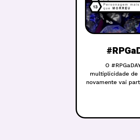
#RPGaD
O #RPGaDAY2
multiplicidade de
novamente vai parti
completando 10 ano