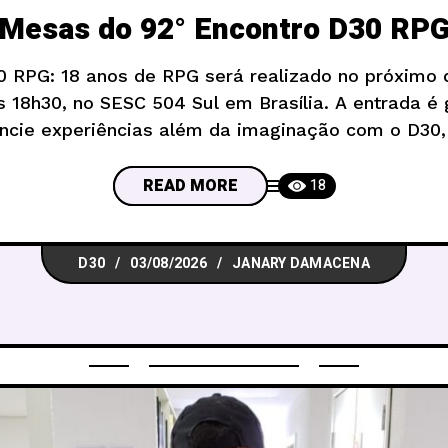
Mesas do 92° Encontro D30 RP
0 RPG: 18 anos de RPG será realizado no próximo d
s 18h30, no SESC 504 Sul em Brasília. A entrada é g
encie experiências além da imaginação com o D30
mais antigas comunidades de RPG do
READ MORE
18
D30
03/08/2026
JANARY DAMACENA