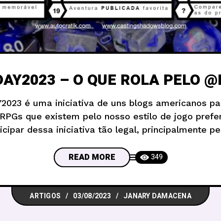
AY2023 – O QUE ROLA PELO 
023 é uma iniciativa de uns blogs americanos par
 RPGs que existem pelo nosso estilo de jogo prefe
cipar dessa iniciativa tão legal, principalmente pe
s, nós resolvemos falar dos nossos jogos querid
como nos anos 2015, 2017 e
READ MORE
349
ARTIGOS
03/08/2023
JANARY DAMACENA