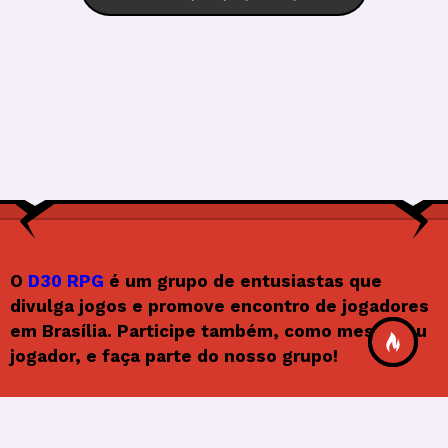
O
D30 RPG
é um grupo de entusiastas que
divulga jogos e promove encontro de jogadores
em Brasília. Participe também, como mestre ou
jogador, e faça parte do nosso grupo!
Siga o D30RPG
F
In
X
Y
F