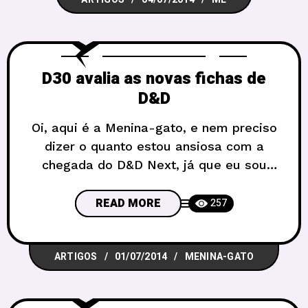
chorando de emoção, até ódio de quem
queria uma coisa específica
D30 avalia as novas fichas de
D&D
Oi, aqui é a Menina-gato, e nem preciso
dizer o quanto estou ansiosa com a
chegada do D&D Next, já que eu sou
uma daquelas pessoas que reforça o
coro “a quarta edição parece
READ MORE
257
videogame”. Nós do D30 estamos
acompanhando de perto cada novidade
ARTIGOS
01/07/2014
MENINA-GATO
que sai sobre a esperada quinta edição
e eu decidi escrever