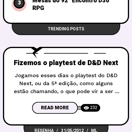
Mesas do 92° Encontro D30
3
RPG
TRENDING POSTS
Fizemos o playtest de D&D Next
Jogamos esses dias o playtest do D&D
Next, ou da 5ª edição, como alguns
estão chamando, o que pode vir a ser a
nova edição do jogo preferido de muitos
de nós! E será que você vai gostar?
READ MORE
232
Bem, depende… Se você é um fã do
jogo, já deve estar excitado com toda a
RESENHA
31/05/2012
ML
discussão