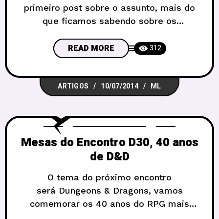
primeiro post sobre o assunto, mais do
que ficamos sabendo sobre os
lançamentos do novo D&D, que vamos
atualizando a toda hora! Codename:
READ MORE
312
Morningstar A maior novidade é o nova
ferramenta digital de D&D, Morningstar,
ARTIGOS
10/07/2014
ML
da Trapdoor Technologies. O site ainda
não está funcionando de verdade, mas o
sistema foi
Mesas do Encontro D30, 40 anos
de D&D
O tema do próximo encontro
será Dungeons & Dragons, vamos
comemorar os 40 anos do RPG mais
conhecido, jogado, amado e odiado de