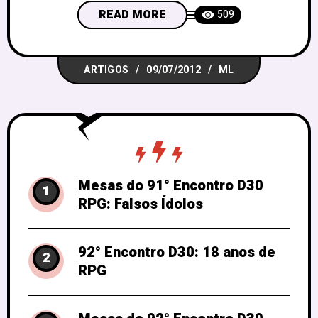
assunto que eu gosto muito, e que já
READ MORE
509
discuti com alguns amigos ao longo de
vários jogos e campanhas, então resolvi
ARTIGOS
09/07/2012
ML
dividir com vocês algumas opiniões.
Mesas do 91° Encontro D30
1
RPG: Falsos Ídolos
92° Encontro D30: 18 anos de
2
RPG