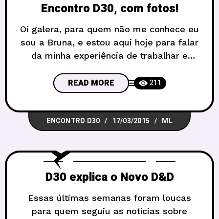
Encontro D30, com fotos!
Oi galera, para quem não me conhece eu
sou a Bruna, e estou aqui hoje para falar
da minha experiência de trabalhar e
mestrar no ultimo Encontro D30! O
encontro encerrou os trabalhos de 2014,
READ MORE
211
foi no final de novembro, e juntou mais
de 200 fãs de RPG. A primeira coisa a
ENCONTRO D30
17/03/2015
ML
dizer é que
D30 explica o Novo D&D
Essas últimas semanas foram loucas
para quem seguiu as notícias sobre