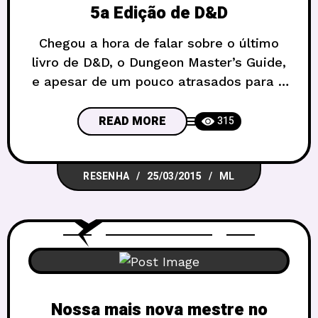
5a Edição de D&D
Chegou a hora de falar sobre o último
livro de D&D, o Dungeon Master’s Guide,
e apesar de um pouco atrasados para o
lançamento, ainda há tempo para falar
um pouco sobre como ele pode ser
READ MORE
315
usado. Nem todo mundo conhece a regra
do Jeff Grubb, que foi editor da TSR, de
RESENHA
25/03/2015
ML
que não se
Nossa mais nova mestre no