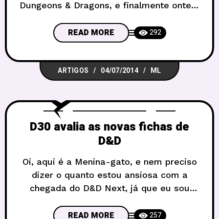
Dungeons & Dragons, e finalmente ontem
D&D Next virou D&D Now, com o
lançamento do D&D Básico. Mas não se
READ MORE
292
enganem, nos próximos dias vamos ver
todo tipo de opinião, desde os fanboys
ARTIGOS
04/07/2014
ML
chorando de emoção, até ódio de quem
queria uma coisa específica
D30 avalia as novas fichas de
D&D
Oi, aqui é a Menina-gato, e nem preciso
dizer o quanto estou ansiosa com a
chegada do D&D Next, já que eu sou
uma daquelas pessoas que reforça o
coro “a quarta edição parece
READ MORE
257