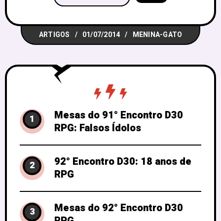
videogame”. Nós do D30 estamos
acompanhando de perto cada novidade
ARTIGOS
01/07/2014
MENINA-GATO
que sai sobre a esperada quinta edição
e eu decidi escrever
Mesas do 91° Encontro D30
1
RPG: Falsos Ídolos
92° Encontro D30: 18 anos de
2
RPG
Mesas do 92° Encontro D30
3
RPG