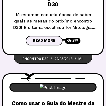
D30
Já estamos naquela época de saber
quais as mesas do próximo encontro
D30! E o tema escolhido foi Mitologia,
siga esse link que temos muitas dicas e
inspirações para você, da antiguidade ao
READ MORE
299
sci-fi. O Encontro D30 será no domingo,
dia 10 de junho. Mais uma vez no Sesc
ENCONTRO D30
22/05/2018
ML
da 504 Sul, a partir das 10h até as 18h.
Como usar o Guia do Mestre da