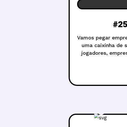
#25
Vamos pegar emprest
uma caixinha de 
jogadores, empres
sabendo da 