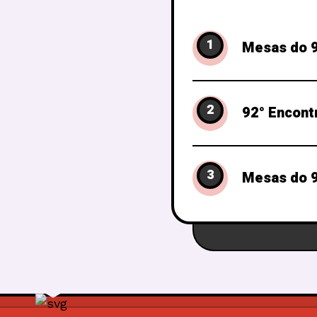
1
Mesas do 9
2
92° Encont
3
Mesas do 9