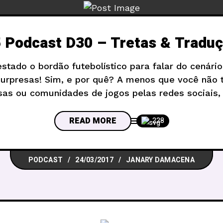
 Podcast D30 – Tretas & Tradu
ado o bordão futebolístico para falar do cenário
surpresas! Sim, e por quê? A menos que você não 
as ou comunidades de jogos pelas redes sociais,
grande treta que está rolando desde o começo d
READ MORE
228
PODCAST
24/03/2017
JANARY DAMACENA