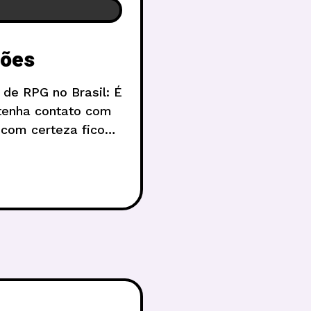
ções
 de RPG no Brasil: É
tenha contato com
 com certeza ficou
esta semana.