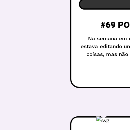
#69 PO
Na semana em q
estava editando um
coisas, mas não 
rápido de amigos,