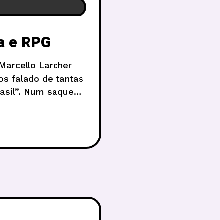
a e RPG
arcello Larcher
os falado de tantas
rasil”. Num saque
D30, e representam