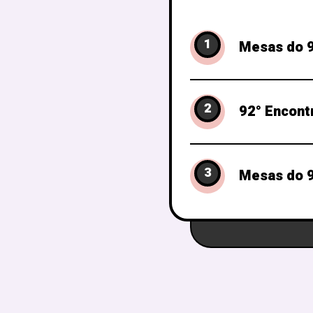
1
Mesas do 9
2
92° Encont
3
Mesas do 9