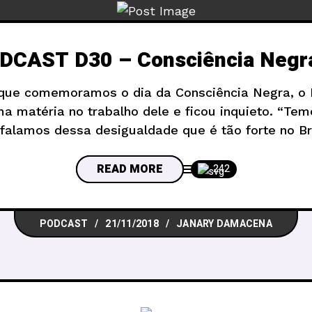
DCAST D30 – Consciência Negr
ue comemoramos o dia da Consciência Negra, o M
a matéria no trabalho dele e ficou inquieto. “Tem
falamos dessa desigualdade que é tão forte no B
 reunimos dois mestres que já ajudaram muito no 
READ MORE
242
PODCAST
21/11/2018
JANARY DAMACENA