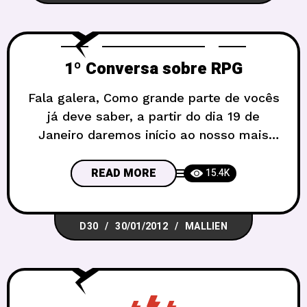
1º Conversa sobre RPG
Fala galera, Como grande parte de vocês
já deve saber, a partir do dia 19 de
Janeiro daremos início ao nosso mais
novo projeto: o “Conversa sobre RPG” no
Sebinho. Esse evento tem como foco
READ MORE
15.4K
suprir uma brecha que sempre tivemos
em nossos Encontros D30, a do bate-
D30
30/01/2012
MALLIEN
papo com mestres, jogadores e
curiosos. A ideia é que a cada encontro