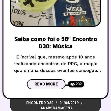
Saiba como foi o 58º Encontro
D30: Música
É incrível que, mesmo após 10 anos
realizando encontros de RPG, a magia
que emana desses eventos consegue
ser a mesma a cada edição! Depois de
toda correria na organização, saber que
READ MORE
232
tudo deu muito certo e ouvir os ótimos
comentários da galera que apareceu,
ENCONTRO D30
01/04/2019
são a melhor recompensa de todas.
JANARY DAMACENA
Fazia muito tempo que