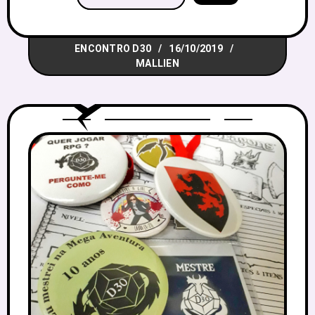
Foram 17 mesas oficiais, mais duas
montadas na hora! Tivemos D&D, 3:16,
ENCONTRO D30
16/10/2019
Psi*Run, Numenéra, Mothership, além de
MALLIEN
sistemas próprios. Foi bem legal ver
várias