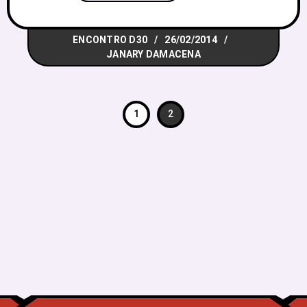
diversas mesas de RPG espalhadas pelo
espaçoso salão do Clube Vizinhança.
ENCONTRO D30
26/02/2014
Antes do horário marcado para o início
JANARY DAMACENA
do Encontro, cerca de 30 pessoas
1
2