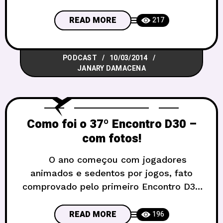
bate papo maneiro sobre as adaptações
que fizemos em cima dos livros, seja
READ MORE
217
das histórias, roubando ideias, usando
conceitos, recebendo influências de
PODCAST
10/03/2014
personagens ou adotando estilos. Desta
JANARY DAMACENA
vez, estiveram presentes na conversa
sobre RPG e nerdices
Como foi o 37º Encontro D30 –
com fotos!
O ano começou com jogadores
animados e sedentos por jogos, fato
comprovado pelo primeiro Encontro D30
de 2014 que contou com mais de 250
pessoas se aventurando entre as
READ MORE
196