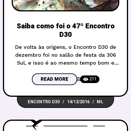
Saiba como foi o 47º Encontro
D30
De volta às origens, o Encontro D30 de
dezembro foi no salão de festa da 306
Sul, e isso é ao mesmo tempo bom e
ruim. Bom porque o encontro se
reencontrou com o salão que nos acolhia
READ MORE
211
até 2010, foi super familiar, e deu tempo
para conversar com todo mundo e rever
ENCONTRO D30
14/12/2016
ML
os amigos,