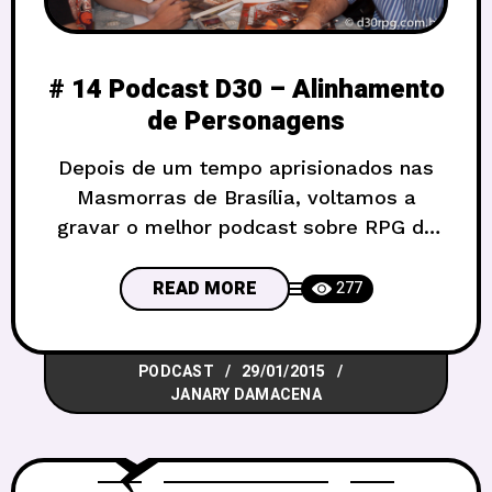
# 14 Podcast D30 – Alinhamento
de Personagens
Depois de um tempo aprisionados nas
Masmorras de Brasília, voltamos a
gravar o melhor podcast sobre RPG do
Brasil – e do mundo gritam alguns!
Agora que todos temos em mãos a
READ MORE
277
santa trindade do RPG, conhecidos como
os três livros básicos de D&D 5ed,
PODCAST
29/01/2015
aproveitamos para nos debruçar sobre a
JANARY DAMACENA
“nova” interpretação de uma