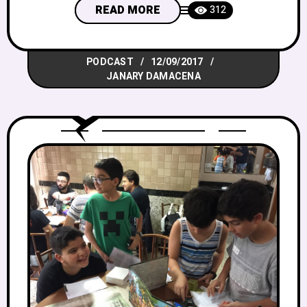
podemos destacar, por exemplo, D&D,
READ MORE
312
Tormenta, Dragon Age, Shadow of the
Demon Lord, Mighty Blade, Fighting
PODCAST
12/09/2017
Fantasy… Maaaaas e se esse tipo de
JANARY DAMACENA
partida não for do seu estilo