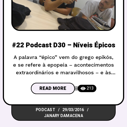
#22 Podcast D30 – Níveis Épicos
A palavra “épico” vem do grego epikós,
e se refere à epopeia – acontecimentos
extraordinários e maravilhosos – e às
composições em que o poeta canta
sobre uma ação heroica de proporções
READ MORE
213
colossais, como uma jornada entre os
planos de deuses e demônios. Devemos
PODCAST
29/03/2016
conhecer os grandes épicos, como a
JANARY DAMACENA
Odisseia e a Ilíada de Homero,