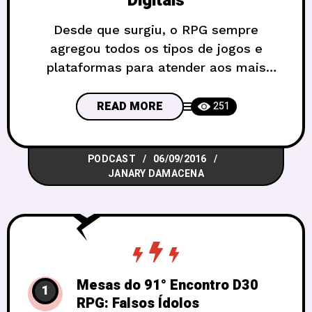
Digitais
Desde que surgiu, o RPG sempre
agregou todos os tipos de jogos e
plataformas para atender aos mais
variados gostos. E como falar de um
assunto como esse sem citar um dos
READ MORE
251
temas que mais mexe com a cabeça
dos nerds: a tecnologia? Pois bem, nos
PODCAST
06/09/2016
mais de 40 anos de criação do RPG,
JANARY DAMACENA
muitas tecnologias
Mesas do 91° Encontro D30
1
RPG: Falsos Ídolos