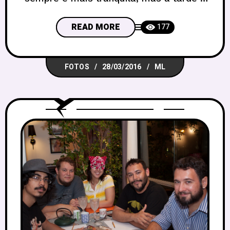
salão chegou a lotar. O barulho e o calor
típicos dos encontros de RPG nos
READ MORE
177
encontraram nessa hora final, e por isso
estamos à procura de mais locais, mas
FOTOS
28/03/2016
ML
o pessoal até gostou do salão, como
vocês