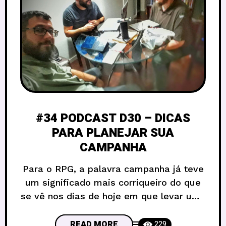
#34 PODCAST D30 – DICAS
PARA PLANEJAR SUA
CAMPANHA
Para o RPG, a palavra campanha já teve
um significado mais corriqueiro do que
se vê nos dias de hoje em que levar uma
história por incontáveis meses ou anos,
com o mesmo grupo, é algo não tão
READ MORE
229