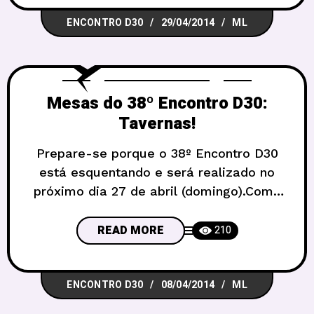
interessante e com bastante espaço.
ENCONTRO D30
29/04/2014
ML
Começamos às 11 horas já com a
cozinha aberta e copos cheios de
cerveja! O Carcassonne inclusive está
lançando um
Mesas do 38º Encontro D30:
Tavernas!
Prepare-se porque o 38º Encontro D30
está esquentando e será realizado no
próximo dia 27 de abril (domingo).Como
já sabem, o tema é “Taverna”, e por isso
o próximo Encontro D30 no Carcassonne
READ MORE
210
Pub! Por isso o encontro será um pouco
diferente, dentro de um pub, e a
ENCONTRO D30
08/04/2014
ML
tradicional contribuição que sempre
pedimos, de R$5, será convertida em