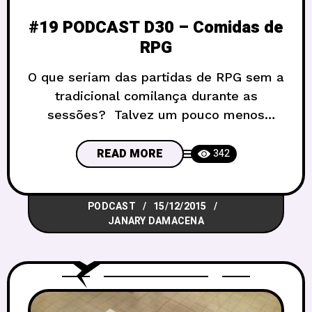
#19 PODCAST D30 – Comidas de
RPG
O que seriam das partidas de RPG sem a
tradicional comilança durante as
sessões? Talvez um pouco menos
legais do que são, mas e se ao invés
das rotineiras guloseimas vocês
READ MORE
342
experimentassem outros tipos de
comidinhas. Sim, sim, eu sei que pizza,
PODCAST
15/12/2015
salgadinhos com refrigerante é bom e
JANARY DAMACENA
barato, mas existem opções mais
gostosas e