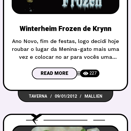
Winterheim Frozen de Krynn
Ano Novo, fim de festas, logo decidi hoje
roubar o lugar da Menina-gato mais uma
vez e colocar no ar para vocês uma
receita que ela, ML e eu saboreamos
muito agora no fim de ano passado, nos
READ MORE
227
encontros de anime em que o D30RPG
foi convidado a participar. Trata-se do
TAVERNA
09/01/2012
MALLIEN
“Winterheim Frozen” Direto das