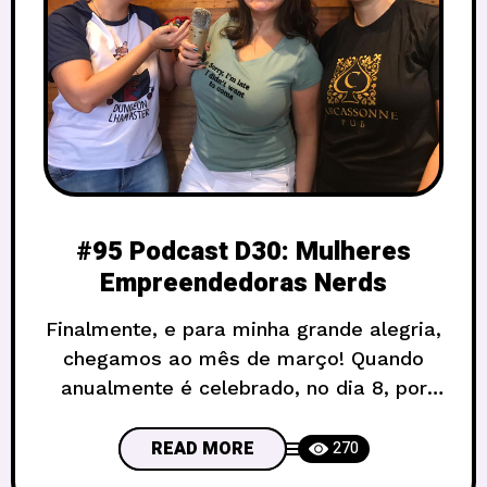
#95 Podcast D30: Mulheres
Empreendedoras Nerds
Finalmente, e para minha grande alegria,
chegamos ao mês de março! Quando
anualmente é celebrado, no dia 8, por
nada menos que 100 diferentes nações,
o Dia Internacional da Mulher. Porém,
READ MORE
270
para nós do D30, além de a data trazer à