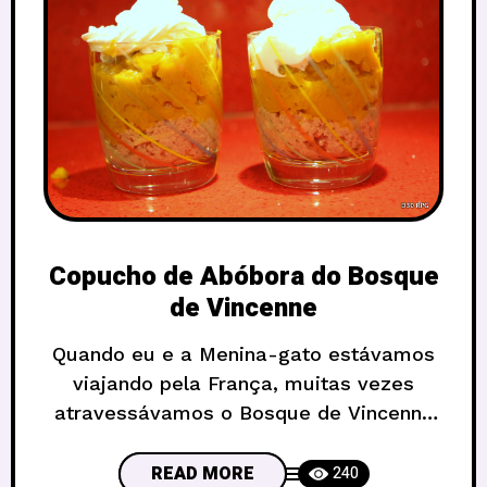
Copucho de Abóbora do Bosque
de Vincenne
Quando eu e a Menina-gato estávamos
viajando pela França, muitas vezes
atravessávamos o Bosque de Vincenne
para visitar minha sobrinha bailarina.
Numa dessas noites a mãe dela nos
READ MORE
240