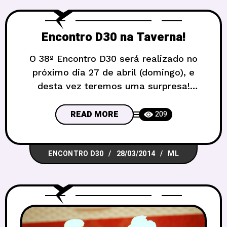
Encontro D30 na Taverna!
O 38º Encontro D30 será realizado no
próximo dia 27 de abril (domingo), e
desta vez teremos uma surpresa!
Sempre pensamos que se o tema
escolhido fosse “Taverna”, a gente devia
READ MORE
209
fazer o encontro numa… Taverna. E esse
mês as estrelas se alinharam e vamos
ENCONTRO D30
28/03/2014
ML
fazer o próximo Encontro D30 no
Carcassonne Pub! Por isso