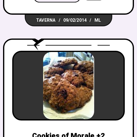
ensinou uma receita muito
francesa, Verrine de Potiron au Lait de
TAVERNA
09/02/2014
ML
Coco, ou, como a Menina-gato gosta de
chamar: Copucho do Magucho. Verrine,
apesar do nome bonito, quer dizer
Cookies of Morale +2