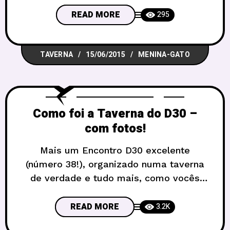
temperado gelado (não é quentão, é
READ MORE
295
gelado!), que caiu muito bem na nossa
última sessão de D&D. Deu tão certo que
TAVERNA
15/06/2015
MENINA-GATO
estamos compartilhando aqui com
vocês.
A receita que
Como foi a Taverna do D30 –
com fotos!
Mais um Encontro D30 excelente
(número 38!), organizado numa taverna
de verdade e tudo mais, como vocês
acompanharam nos anúncios. Nossos
agradecimentos ao Carcassonne Pub,
READ MORE
3.2K
que nos acolheu num cenário