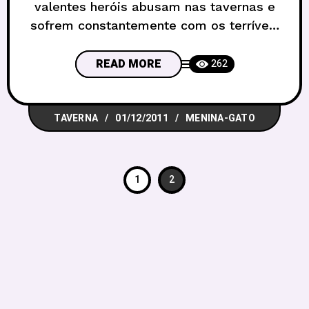
valentes heróis abusam nas tavernas e
sofrem constantemente com os terríveis
calores nas dungeons suarentas aqui da
America do Sul. Menina-gato resolveu
READ MORE
262
então compartilhar a deliciosa receita do
revigorante suco de ogro. Muito
TAVERNA
01/12/2011
MENINA-GATO
revigorante e difícil de encontrar, mas
que te faz começar o dia com o humor
1
2