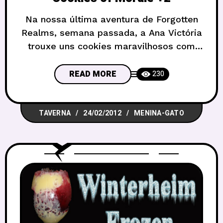
Na nossa última aventura de Forgotten
Realms, semana passada, a Ana Victória
trouxe uns cookies maravilhosos com
manteiga de amendoim e M&Ms. Coisa
dos deuses. A receita, ela compartilha
READ MORE
230
aqui, com todos vocês. Espero que
gostem. No nosso grupo de D&D, todo
TAVERNA
24/02/2012
MENINA-GATO
mundo aprovou com louvor. Miau!
Cookies of Morale +2 As coisas nem
sempre