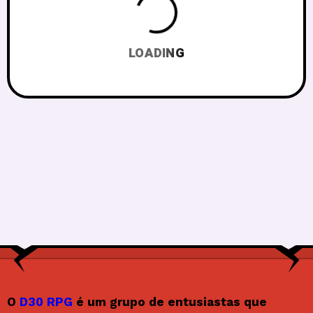
LOADING
O
D30 RPG
é um grupo de entusiastas que