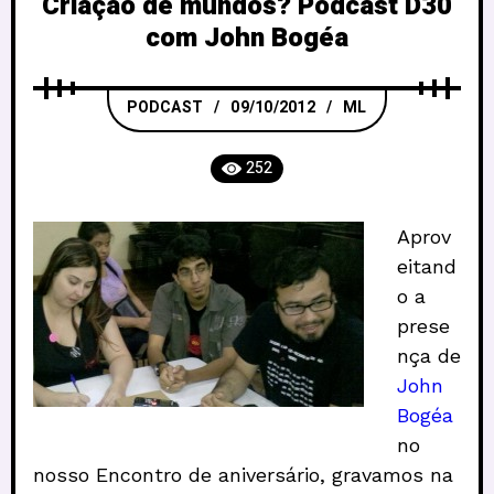
Criação de mundos? Podcast D30
com John Bogéa
PODCAST
09/10/2012
ML
252
Aprov
eitand
o a
prese
nça de
John
Bogéa
no
nosso Encontro de aniversário, gravamos na