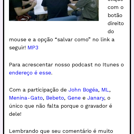
com o
botão
direito
do
mouse e a opção “salvar como” no link a
seguir!
MP3
Para acrescentar nosso podcast no Itunes o
endereço é esse
.
Com a participação de
John Bogéa
,
ML
,
Menina-Gato
,
Bebeto
,
Gene
e
Janary
, o
único que não falta porque o gravador é
dele!
Lembrando que seu comentário é muito