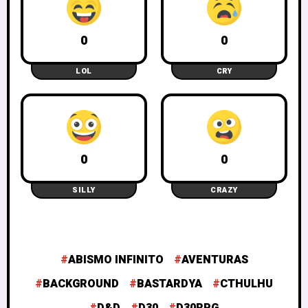
0
0
LOL
CRY
0
0
SILLY
CRAZY
ABISMO INFINITO
AVENTURAS
BACKGROUND
BASTARDYA
CTHULHU
D&D
D30
D30RPG