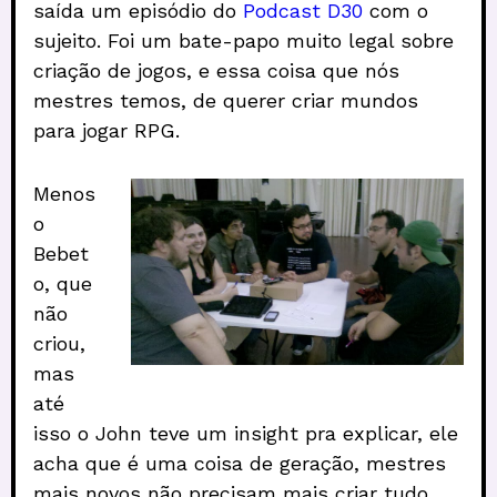
saída um episódio do
Podcast D30
com o
sujeito. Foi um bate-papo muito legal sobre
criação de jogos, e essa coisa que nós
mestres temos, de querer criar mundos
para jogar RPG.
Menos
o
Bebet
o, que
não
criou,
mas
até
isso o John teve um insight pra explicar, ele
acha que é uma coisa de geração, mestres
mais novos não precisam mais criar tudo.