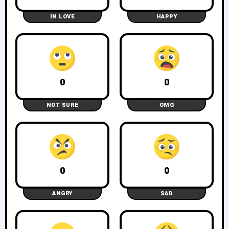
k
IN LOVE
HAPPY
0
0
NOT SURE
OMG
0
0
ANGRY
SAD